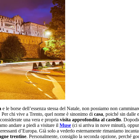
a
e le borse dell’essenza stessa del Natale, non possiamo non camminare p
. Per chi vive a Trento, quel nome è sinonimo di
casa
, poiché sin dalle
 considerate una vera e propria
visita approfondita al castello
. Dopodic
mo andare a piedi a visitare il
Muse
(ci si arriva in nove minuti), oppu
eressanti d’Europa. Già solo a vederlo esternamente rimaniamo incantati d
gne trentine
. Personalmente, consiglio la seconda opzione, perché god