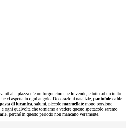
vanti alla piazza c’è un furgoncino che lo vende, e tutto ad un tratto
 che ci aspetta in ogni angolo. Decorazioni natalizie,
pantofole calde
pasta di lucanica
, salumi, piccole
marmellate
mono porzione
o, e ogni qualvolta che torniamo a vedere questo spettacolo saremo
starle, perché in questo periodo non mancano veramente.