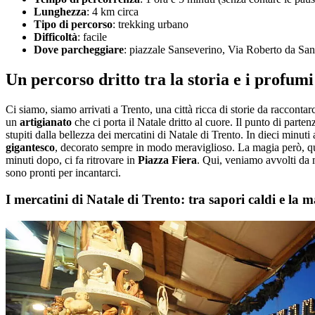
Lunghezza
: 4 km circa
Tipo di percorso
: trekking urbano
Difficoltà
: facile
Dove parcheggiare
: piazzale Sanseverino, Via Roberto da San
Un percorso dritto tra la storia e i profum
Ci siamo, siamo arrivati a Trento, una città ricca di storie da racconta
un
artigianato
che ci porta il Natale dritto al cuore. Il punto di parten
stupiti dalla bellezza dei mercatini di Natale di Trento. In dieci minut
gigantesco
, decorato sempre in modo meraviglioso. La magia però, qui, 
minuti dopo, ci fa ritrovare in
Piazza Fiera
. Qui, veniamo avvolti da m
sono pronti per incantarci.
I mercatini di Natale di Trento: tra sapori caldi e la m