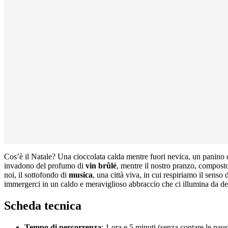
Cos’è il Natale? Una cioccolata calda mentre fuori nevica, un panino
invadono del profumo di
vin brûlé
, mentre il nostro pranzo, composto
noi, il sottofondo di
musica
, una città viva, in cui respiriamo il senso 
immergerci in un caldo e meraviglioso abbraccio che ci illumina da de
Scheda tecnica
Tempo di percorrenza
: 1 ora e 5 minuti (senza contare le paus