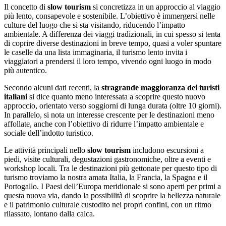
Il concetto di
slow tourism
si concretizza in un approccio al viaggio
più lento, consapevole e sostenibile. L’obiettivo è immergersi nelle
culture del luogo che si sta visitando, riducendo l’impatto
ambientale. A differenza dei viaggi tradizionali, in cui spesso si tenta
di coprire diverse destinazioni in breve tempo, quasi a voler spuntare
le caselle da una lista immaginaria, il turismo lento invita i
viaggiatori a prendersi il loro tempo, vivendo ogni luogo in modo
più autentico.
Secondo alcuni dati recenti, la
stragrande maggioranza dei turisti
italiani
si dice quanto meno interessata a scoprire questo nuovo
approccio, orientato verso soggiorni di lunga durata (oltre 10 giorni).
In parallelo, si nota un interesse crescente per le destinazioni meno
affollate, anche con l’obiettivo di ridurre l’impatto ambientale e
sociale​ dell’indotto turistico.
Le attività principali nello
slow tourism
includono escursioni a
piedi, visite culturali, degustazioni gastronomiche, oltre a eventi e
workshop locali. Tra le destinazioni più gettonate per questo tipo di
turismo troviamo la nostra amata Italia, la Francia, la Spagna e il
Portogallo​. I Paesi dell’Europa meridionale si sono aperti per primi a
questa nuova via, dando la possibilità di scoprire la bellezza naturale
e il patrimonio culturale custodito nei propri confini, con un ritmo
rilassato, lontano dalla calca.