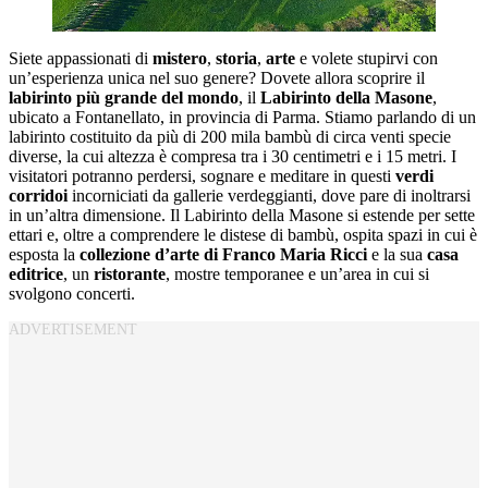
Siete appassionati di
mistero
,
storia
,
arte
e volete stupirvi con
un’esperienza unica nel suo genere? Dovete allora scoprire il
labirinto
più grande del mondo
, il
Labirinto
della
Masone
,
ubicato a Fontanellato, in provincia di Parma. Stiamo parlando di un
labirinto costituito da più di 200 mila bambù di circa venti specie
diverse, la cui altezza è compresa tra i 30 centimetri e i 15 metri. I
visitatori potranno perdersi, sognare e meditare in questi
verdi
corridoi
incorniciati da gallerie verdeggianti, dove pare di inoltrarsi
in un’altra dimensione. Il Labirinto della Masone si estende per sette
ettari e, oltre a comprendere le distese di bambù, ospita spazi in cui è
esposta la
collezione d’arte di Franco Maria Ricci
e la sua
casa
editrice
, un
ristorante
, mostre temporanee e un’area in cui si
svolgono concerti.