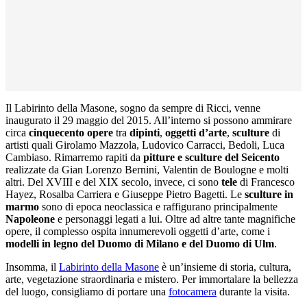
Il Labirinto della Masone, sogno da sempre di Ricci, venne
inaugurato il 29 maggio del 2015. All’interno si possono ammirare
circa
cinquecento opere
tra
dipinti
,
oggetti
d’arte
,
sculture
di
artisti quali Girolamo Mazzola, Ludovico Carracci, Bedoli, Luca
Cambiaso. Rimarremo rapiti da
pitture e sculture del Seicento
realizzate da Gian Lorenzo Bernini, Valentin de Boulogne e molti
altri. Del XVIII e del XIX secolo, invece, ci sono
tele
di Francesco
Hayez, Rosalba Carriera e Giuseppe Pietro Bagetti. Le
sculture in
marmo
sono di epoca neoclassica e raffigurano principalmente
Napoleone
e personaggi legati a lui. Oltre ad altre tante magnifiche
opere, il complesso ospita innumerevoli oggetti d’arte, come i
modelli in legno del
Duomo
di
Milano
e del Duomo di Ulm
.
Insomma, il
Labirinto della Masone
è un’insieme di storia, cultura,
arte, vegetazione straordinaria e mistero. Per immortalare la bellezza
del luogo, consigliamo di portare una
fotocamera
durante la visita.