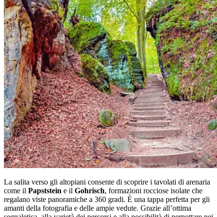
La salita verso gli altopiani consente di scoprire i tavolati di arenaria
come il
Papststein
e il
Gohrisch
, formazioni rocciose isolate che
regalano viste panoramiche a 360 gradi. È una tappa perfetta per gli
amanti della fotografia e delle ampie vedute. Grazie all’ottima
segnaletica, alla varietà dei percorsi e alla possibilità di pernottare nei