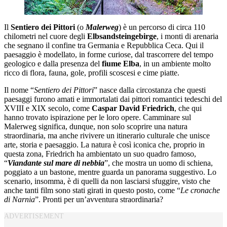
Il
Sentiero dei Pittori
(o
Malerweg
) è un percorso di circa 110
chilometri nel cuore degli
Elbsandsteingebirge
, i monti di arenaria
che segnano il confine tra Germania e Repubblica Ceca. Qui il
paesaggio è modellato, in forme curiose, dal trascorrere del tempo
geologico e dalla presenza del
fiume
Elba
, in un ambiente molto
ricco di flora, fauna, gole, profili scoscesi e cime piatte.
Il nome “
Sentiero dei Pittori
” nasce dalla circostanza che questi
paesaggi furono amati e immortalati dai pittori romantici tedeschi del
XVIII e XIX secolo, come
Caspar David Friedrich
, che qui
hanno trovato ispirazione per le loro opere. Camminare sul
Malerweg significa, dunque, non solo scoprire una natura
straordinaria, ma anche rivivere un itinerario culturale che unisce
arte, storia e paesaggio. La natura è così iconica che, proprio in
questa zona, Friedrich ha ambientato un suo quadro famoso,
“
Viandante sul mare di nebbia
”, che mostra un uomo di schiena,
poggiato a un bastone, mentre guarda un panorama suggestivo. Lo
scenario, insomma, è di quelli da non lasciarsi sfuggire, visto che
anche tanti film sono stati girati in questo posto, come “
Le cronache
di Narnia
”. Pronti per un’avventura straordinaria?