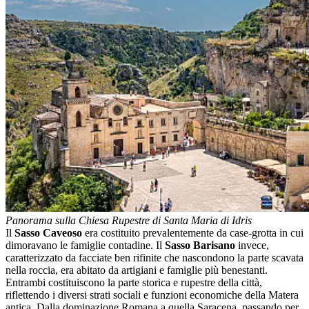
Panorama sulla Chiesa Rupestre di Santa Maria di Idris
Il
Sasso Caveoso
era costituito prevalentemente da case-grotta in cui
dimoravano le famiglie contadine. Il
Sasso Barisano
invece,
caratterizzato da facciate ben rifinite che nascondono la parte scavata
nella roccia, era abitato da artigiani e famiglie più benestanti.
Entrambi costituiscono la parte storica e rupestre della città,
riflettendo i diversi strati sociali e funzioni economiche della Matera
antica. Dalla dominazione Romana a quella Saracena, passando per