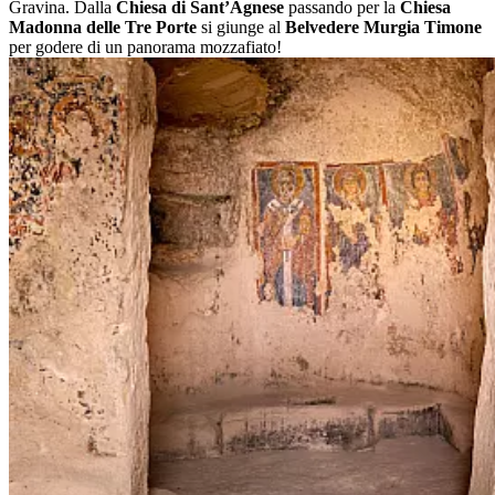
Gravina. Dalla
Chiesa di Sant’Agnese
passando per la
Chiesa
Madonna delle Tre Porte
si giunge al
Belvedere Murgia Timone
per godere di un panorama mozzafiato!