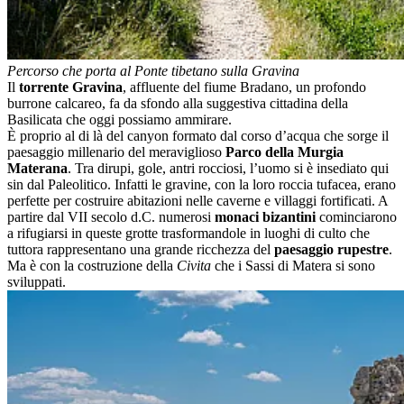
Percorso che porta al Ponte tibetano sulla Gravina
Il
torrente Gravina
, affluente del fiume Bradano, un profondo
burrone calcareo, fa da sfondo alla suggestiva cittadina della
Basilicata che oggi possiamo ammirare.
È proprio al di là del canyon formato dal corso d’acqua che sorge il
paesaggio millenario del meraviglioso
Parco della Murgia
Materana
. Tra dirupi, gole, antri rocciosi, l’uomo si è insediato qui
sin dal Paleolitico. Infatti le gravine, con la loro roccia tufacea, erano
perfette per costruire abitazioni nelle caverne e villaggi fortificati. A
partire dal VII secolo d.C. numerosi
monaci bizantini
cominciarono
a rifugiarsi in queste grotte trasformandole in luoghi di culto che
tuttora rappresentano una grande ricchezza del
paesaggio rupestre
.
Ma è con la costruzione della
Civita
che i Sassi di Matera si sono
sviluppati.