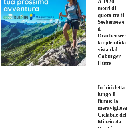
A 1920
metri di
quota tra il
Seebensee e
il
Drachensee:
la splendida
vista dal
Coburger
Hütte
In bicicletta
lungo il
fiume: la
meravigliosa
Ciclabile del
Mincio da