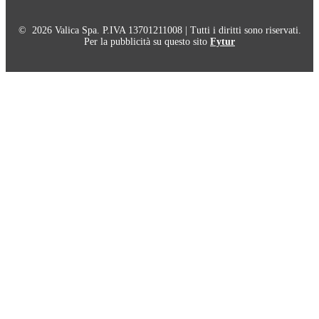
© 2026 Valica Spa. P.IVA 13701211008 | Tutti i diritti sono riservati.
Per la pubblicità su questo sito
Fytur