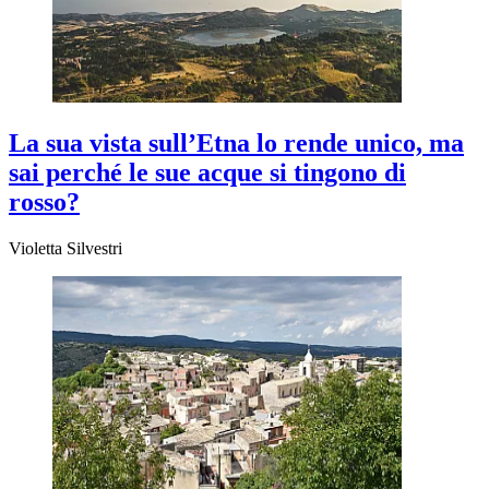
La sua vista sull’Etna lo rende unico, ma
sai perché le sue acque si tingono di
rosso?
Violetta Silvestri