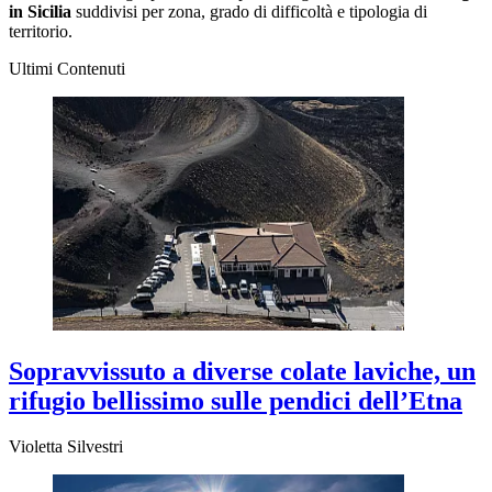
in Sicilia
suddivisi per zona, grado di difficoltà e tipologia di
territorio.
Ultimi Contenuti
Sopravvissuto a diverse colate laviche, un
rifugio bellissimo sulle pendici dell’Etna
Violetta Silvestri