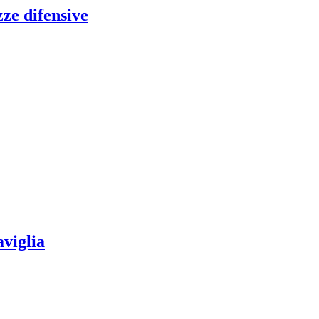
zze difensive
aviglia