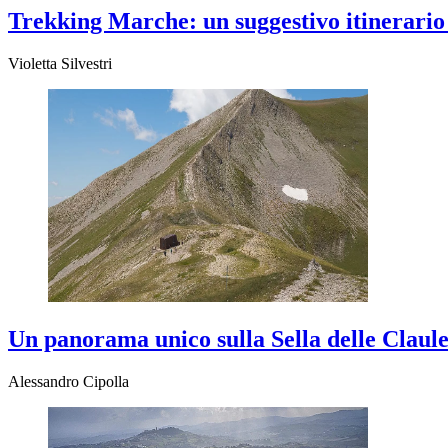
Trekking Marche: un suggestivo itinerario a
Violetta Silvestri
Un panorama unico sulla Sella delle Claule
Alessandro Cipolla