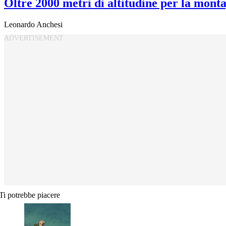
Oltre 2000 metri di altitudine per la monta
Leonardo Anchesi
Ti potrebbe piacere