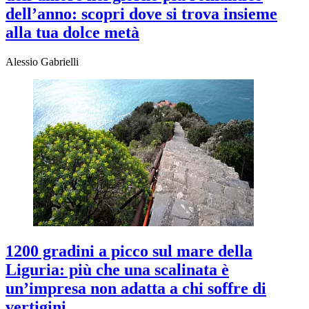
dell’anno: scopri dove si trova insieme
alla tua dolce metà
Alessio Gabrielli
1200 gradini a picco sul mare della
Liguria: più che una scalinata è
un’impresa non adatta a chi soffre di
vertigini