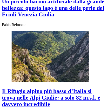
Un piccolo bacino artificiale dalla grande
bellezza: questo lago è una delle perle del
Friuli Venezia Giulia
Fabio Belmonte
Il Rifugio alpino più basso d’Italia si
trova nelle Alpi Giulie: a solo 82 m.s.l. è
davvero incredibile