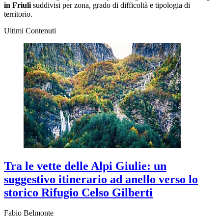
in Friuli
suddivisi per zona, grado di difficoltà e tipologia di
territorio.
Ultimi Contenuti
Tra le vette delle Alpi Giulie: un
suggestivo itinerario ad anello verso lo
storico Rifugio Celso Gilberti
Fabio Belmonte