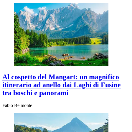
Al cospetto del Mangart: un magnifico
itinerario ad anello dai Laghi di Fusine
tra boschi e panorami
Fabio Belmonte