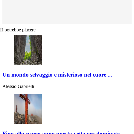
Ti potrebbe piacere
Un mondo selvaggio e misterioso nel cuore ...
Alessio Gabrielli
Fino allo scorso anno questa vetta era dominata ...