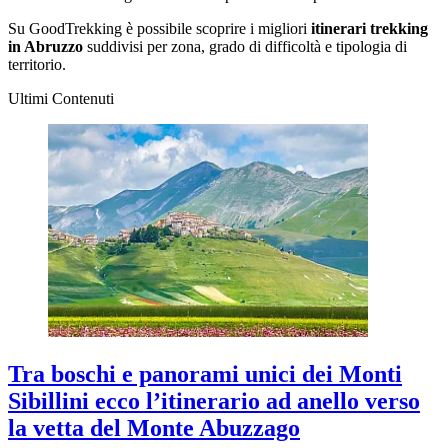
Su GoodTrekking è possibile scoprire i migliori
itinerari trekking
in Abruzzo
suddivisi per zona, grado di difficoltà e tipologia di
territorio.
Ultimi Contenuti
Tra boschi e panorami unici dei Monti
Sibillini ecco l’itinerario ad anello verso
la vetta del Monte Abuzzago