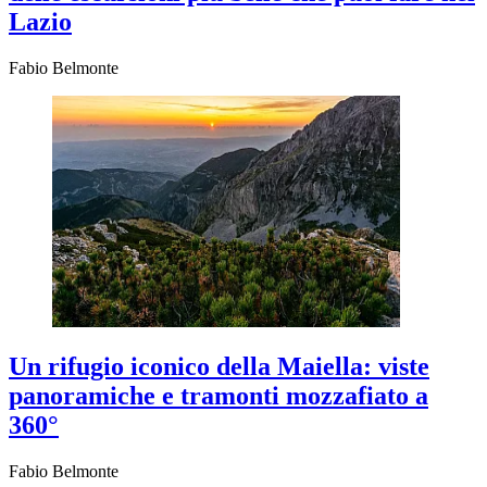
Lazio
Fabio Belmonte
Un rifugio iconico della Maiella: viste
panoramiche e tramonti mozzafiato a
360°
Fabio Belmonte