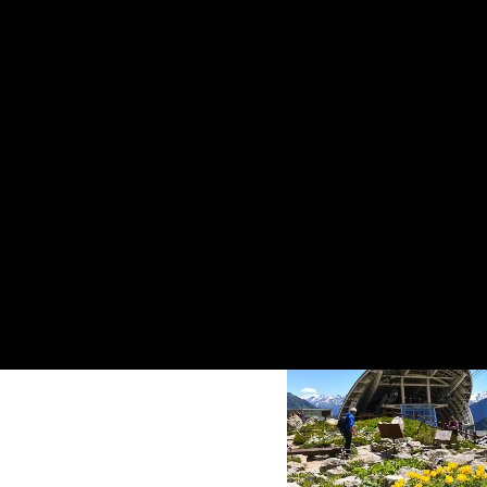
Un’origine leggendaria 
sopra Chamois da far g
Staccare la spina e immergersi