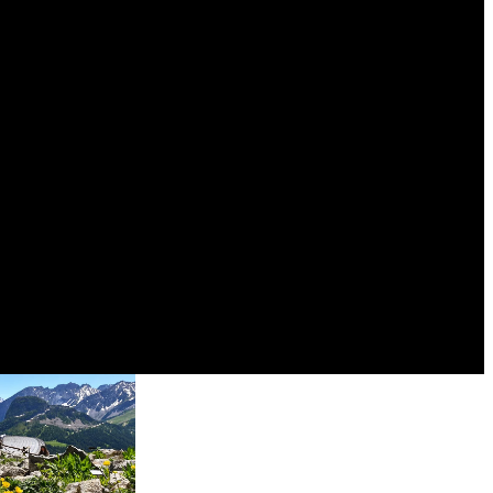
per un gioiello glaciale della Valle d’Aosta: il lago
irare la testa
 nel silenzio della montagna: l'escursione verso ...