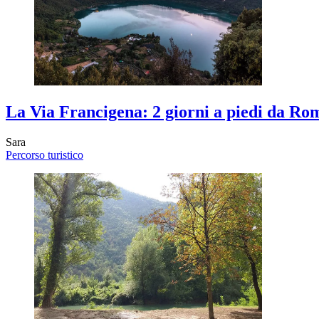
La Via Francigena: 2 giorni a piedi da Ro
Sara
Percorso turistico