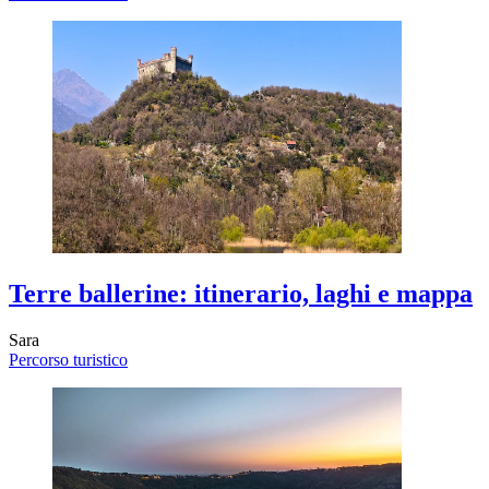
Terre ballerine: itinerario, laghi e mappa
Sara
Percorso turistico