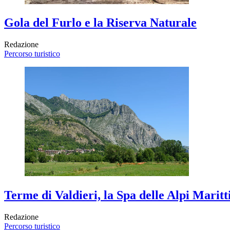
Gola del Furlo e la Riserva Naturale
Redazione
Percorso turistico
Terme di Valdieri, la Spa delle Alpi Marit
Redazione
Percorso turistico