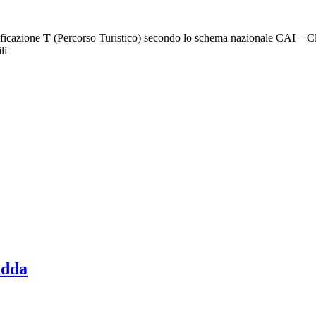
ificazione
T
(Percorso Turistico) secondo lo schema nazionale CAI – Clu
li
Adda