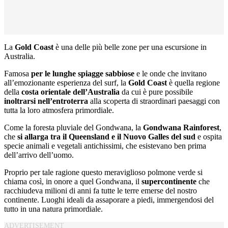
La
Gold Coast
è una delle più belle zone per una escursione in
Australia.
Famosa
per le lunghe spiagge sabbiose
e le onde che invitano
all’emozionante esperienza del surf, la
Gold Coast
è quella regione
della
costa orientale dell’Australia
da cui è pure possibile
inoltrarsi nell’entroterra
alla scoperta di straordinari paesaggi con
tutta la loro atmosfera primordiale.
Come la foresta pluviale del Gondwana, la
Gondwana Rainforest
,
che
si allarga tra il Queensland e il Nuovo Galles del sud
e ospita
specie animali e vegetali antichissimi, che esistevano ben prima
dell’arrivo dell’uomo.
Proprio per tale ragione questo meraviglioso polmone verde si
chiama così, in onore a quel Gondwana, il
supercontinente
che
racchiudeva milioni di anni fa tutte le terre emerse del nostro
continente. Luoghi ideali da assaporare a piedi, immergendosi del
tutto in una natura primordiale.