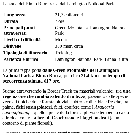
La zona del Binna Burra vista dal Lamington National Park
Lunghezza
21,7 chilometri
Durata
7 ore
Principali punti
Green Mountains, Lamington National
attraversati
Park
Livello di difficoltà
Medio
Dislivello
380 metri circa
Tipologia di itinerario
Trekking
Partenza e arrivo
Lamington National Park, Binna Burra
La prima tappa porta
dalle Green Mountains del Lamington
National Park a Binna Burra
, per circa
21,4 km
e un
tempo di
percorrenza stimata di 7 ore.
Stiamo attraversando la Border Track tra materiali vulcanici,
tra una
vegetazione che cambia salendo di altezza
, passando dalle specie
vegetali tipiche delle foreste pluviali subtropicali calde e fresche, tra
palme,
fichi strangolatori
, felci, conifere come l’
Araucaria
cunninghamii
, a quelle tipiche della foresta pluviale temperata calda
e fredda, con gli
alberi di Coachwood
e i
faggi australi
(e un
contorno di piante floreali).