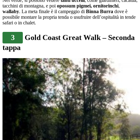
Nel verde, si possono vedere
tanti uccelli
, come giardinieri, cacatua,
tacchini di montagna, e poi
opossum pigmei,
ornitorinchi
,
wallaby
.
La meta finale è il campeggio di
Binna Burra
dove è
possibile montare la propria tenda o usufruire dell’ospitalità in tende
safari o in chalet.
3
Gold Coast Great Walk – Seconda
tappa