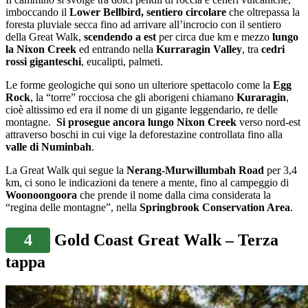
imboccando il
Lower Bellbird,
sentiero circolare
che oltrepassa la
foresta pluviale secca fino ad arrivare all’incrocio con il sentiero
della Great Walk,
scendendo a est
per circa due km e mezzo
lungo
la Nixon Creek
ed entrando nella
Kurraragin Valley
, tra
cedri
rossi giganteschi
, eucalipti, palmeti.
Le forme geologiche qui sono un ulteriore spettacolo come la
Egg
Rock
, la “torre” rocciosa che gli aborigeni chiamano
Kuraragin
,
cioè altissimo ed era il nome di un gigante leggendario, re delle
montagne.
Si prosegue ancora lungo Nixon Creek
verso nord-est
attraverso boschi in cui vige la deforestazine controllata fino alla
valle di Numinbah
.
La Great Walk qui segue la
Nerang-Murwillumbah Road
per 3,4
km, ci sono le indicazioni da tenere a mente, fino al campeggio di
Woonoongoora
che prende il nome dalla cima considerata la
“regina delle montagne”, nella
Springbrook Conservation Area
.
4
Gold Coast Great Walk – Terza
tappa