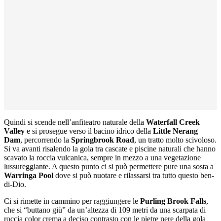
Quindi si scende nell’anfiteatro naturale della
Waterfall Creek
Valley
e si prosegue verso il bacino idrico della
Little Nerang
Dam
, percorrendo la
Springbrook Road
, un tratto molto scivoloso.
Si va avanti risalendo la gola tra cascate e piscine naturali che hanno
scavato la roccia vulcanica, sempre in mezzo a una vegetazione
lussureggiante. A questo punto ci si può permettere pure una sosta a
Warringa Pool
dove si può nuotare e rilassarsi tra tutto questo ben-
di-Dio.
Ci si rimette in cammino per raggiungere le
Purling Brook Falls
,
che si “buttano giù” da un’altezza di 109 metri da una scarpata di
roccia color crema a deciso contrasto con le pietre nere della gola