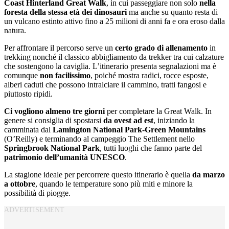
Coast Hinterland Great Walk
, in cui passeggiare non solo
nella
foresta della stessa età dei dinosauri
ma anche su quanto resta di
un vulcano estinto attivo fino a 25 milioni di anni fa e ora eroso dalla
natura.
Per affrontare il percorso serve un
certo grado di allenamento
in
trekking nonché il classico abbigliamento da trekker tra cui calzature
che sostengono la caviglia. L’itinerario presenta segnalazioni ma è
comunque
non facilissimo
, poiché mostra radici, rocce esposte,
alberi caduti che possono intralciare il cammino, tratti fangosi e
piuttosto ripidi.
Ci vogliono almeno tre giorni
per completare la Great Walk. In
genere si consiglia di spostarsi
da ovest ad est
, iniziando la
camminata dal
Lamington National Park-Green Mountains
(O’Reilly) e terminando al campeggio The Settlement nello
Springbrook National Park
, tutti luoghi che fanno parte del
patrimonio dell’umanità UNESCO
.
La stagione ideale per percorrere questo itinerario è quella
da marzo
a ottobre
, quando le temperature sono più miti e minore la
possibilità di piogge.