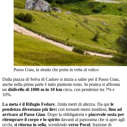
Passo Giau, la strada che porta in vetta al valico
Dalla piazza di Selva di Cadore si inizia a salire per il Passo Giau,
anche nella prima parte è tutto piuttosto tosto. In pratica si affronta
un
dislivello di 1000 m in 10 km
circa, con pendenze tra 7% e
10%.
La meta è il Rifugio Fedare
, 2mila metri di altezza. Da qui
le
pendenza diventano più liev
i con tornanti meno insidiosi,
fino ad
arrivare al Passo Giau
. Dopo la obbligatoria e
piacevole sosta per
ritemprare il corpo e lo spirito
davanti al panorama che si apre agli
occhi,
si ritorna in sella
, scendendo
verso Pocol
, frazione di