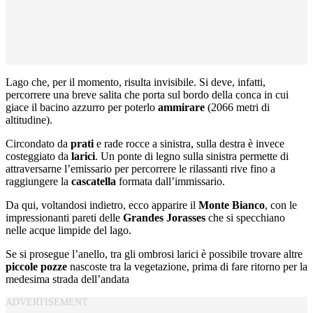
Lago che, per il momento, risulta invisibile. Si deve, infatti,
percorrere una breve salita che porta sul bordo della conca in cui
giace il bacino azzurro per poterlo
ammirare
(2066 metri di
altitudine).
Circondato da
prati
e rade rocce a sinistra, sulla destra è invece
costeggiato da
larici
. Un ponte di legno sulla sinistra permette di
attraversarne l’emissario per percorrere le rilassanti rive fino a
raggiungere la
cascatella
formata dall’immissario.
Da qui, voltandosi indietro, ecco apparire il
Monte
Bianco
, con le
impressionanti pareti delle
Grandes
Jorasses
che si specchiano
nelle acque limpide del lago.
Se si prosegue l’anello, tra gli ombrosi larici è possibile trovare altre
piccole
pozze
nascoste tra la vegetazione, prima di fare ritorno per la
medesima strada dell’andata