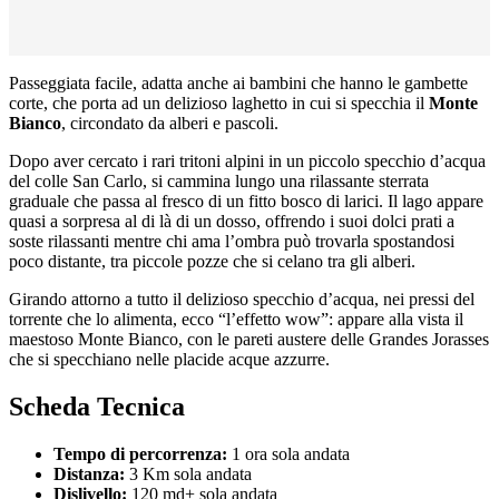
Passeggiata facile, adatta anche ai bambini che hanno le gambette
corte, che porta ad un delizioso laghetto in cui si specchia il
Monte
Bianco
, circondato da alberi e pascoli.
Dopo aver cercato i rari tritoni alpini in un piccolo specchio d’acqua
del colle San Carlo, si cammina lungo una rilassante sterrata
graduale che passa al fresco di un fitto bosco di larici. Il lago appare
quasi a sorpresa al di là di un dosso, offrendo i suoi dolci prati a
soste rilassanti mentre chi ama l’ombra può trovarla spostandosi
poco distante, tra piccole pozze che si celano tra gli alberi.
Girando attorno a tutto il delizioso specchio d’acqua, nei pressi del
torrente che lo alimenta, ecco “l’effetto wow”: appare alla vista il
maestoso Monte Bianco, con le pareti austere delle Grandes Jorasses
che si specchiano nelle placide acque azzurre.
Scheda Tecnica
Tempo di percorrenza:
1 ora sola andata
Distanza:
3 Km sola andata
Dislivello:
120 md+ sola andata