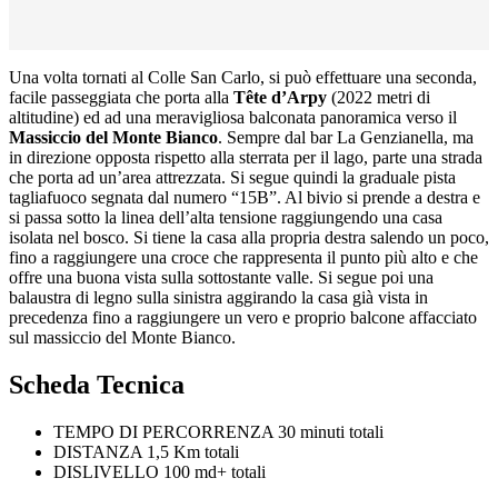
Una volta tornati al Colle San Carlo, si può effettuare una seconda,
facile passeggiata che porta alla
Tête d’Arpy
(2022 metri di
altitudine) ed ad una meravigliosa balconata panoramica verso il
Massiccio del Monte Bianco
. Sempre dal bar La Genzianella, ma
in direzione opposta rispetto alla sterrata per il lago, parte una strada
che porta ad un’area attrezzata. Si segue quindi la graduale pista
tagliafuoco segnata dal numero “15B”. Al bivio si prende a destra e
si passa sotto la linea dell’alta tensione raggiungendo una casa
isolata nel bosco. Si tiene la casa alla propria destra salendo un poco,
fino a raggiungere una croce che rappresenta il punto più alto e che
offre una buona vista sulla sottostante valle. Si segue poi una
balaustra di legno sulla sinistra aggirando la casa già vista in
precedenza fino a raggiungere un vero e proprio balcone affacciato
sul massiccio del Monte Bianco.
Scheda Tecnica
TEMPO DI PERCORRENZA
30 minuti totali
DISTANZA
1,5 Km totali
DISLIVELLO
100 md+ totali