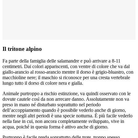
Il tritone alpino
Fa parte della famiglia delle salamandre e può arrivare a 8-11
centimetri. Dai colori appariscenti, con ventre di colore che va dal
giallo-arancio al rosso-arancio mentre il dorso è grigio-bluastro, con
macchioline nere; il maschio si riconosce per una cresta vertebrale
lungo tutto il dorso di colore nera e gialla.
Animale purtroppo a rischio estinzione, va quindi osservato con le
dovute cautele così da non arrecare danno. Assolutamente non va
preso in mano né disturbato soprattutto nel periodo
dell’accoppiamento quando è possibile vederlo anche di giorno,
mentre negli altri periodi è una specie notturna. È più facile vederlo
nella fase in cui, non ancora completamente sviluppato, vive in
acqua, poiché in questa forma è attivo anche di giorno.
Purtroppo è facile preda soprattutto delle trote, troppo spesso