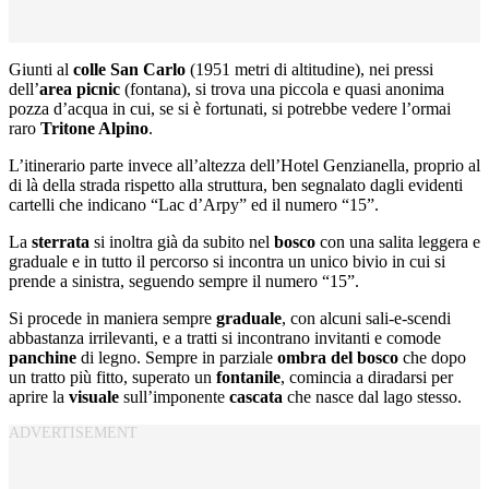
Giunti al
colle San Carlo
(1951 metri di altitudine), nei pressi
dell’
area
picnic
(fontana), si trova una piccola e quasi anonima
pozza d’acqua in cui, se si è fortunati, si potrebbe vedere l’ormai
raro
Tritone Alpino
.
L’itinerario parte invece all’altezza dell’Hotel Genzianella, proprio al
di là della strada rispetto alla struttura, ben segnalato dagli evidenti
cartelli che indicano “Lac d’Arpy” ed il numero “15”.
La
sterrata
si inoltra già da subito nel
bosco
con una salita leggera e
graduale e in tutto il percorso si incontra un unico bivio in cui si
prende a sinistra, seguendo sempre il numero “15”.
Si procede in maniera sempre
graduale
, con alcuni sali-e-scendi
abbastanza irrilevanti, e a tratti si incontrano invitanti e comode
panchine
di legno. Sempre in parziale
ombra
del
bosco
che dopo
un tratto più fitto, superato un
fontanile
, comincia a diradarsi per
aprire la
visuale
sull’imponente
cascata
che nasce dal lago stesso.