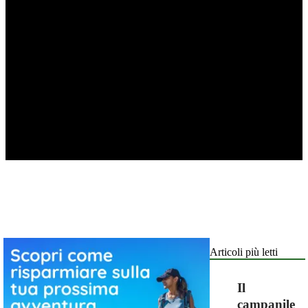
Articoli più letti
Il
campanile