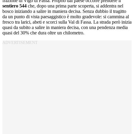
frazione di Vigo di Fassa. Proprio dal paese occorre prendere il
sentiero 544
che, dopo una prima parte scoperta, si addentra nel
bosco iniziando a salire in maniera decisa. Senza dubbio il tragitto
da un punto di vista paesaggistico è molto gradevole: si cammina al
fresco tra larici, abeti e scorci sulla Val di Fassa. La strada però inizia
quasi da subito a salire in maniera decisa, con una pendenza media
quasi del 30% che dura oltre un chilometro.