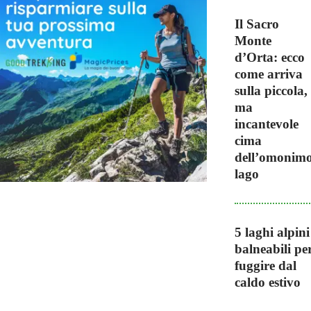
Il Sacro
Monte
d’Orta: ecco
come arriva
sulla piccola,
ma
incantevole
cima
dell’omonim
lago
5 laghi alpini
balneabili pe
fuggire dal
caldo estivo