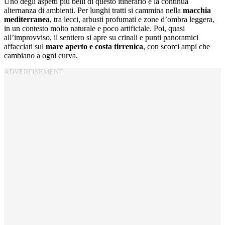
Uno degli aspetti più belli di questo itinerario è la continua
alternanza di ambienti. Per lunghi tratti si cammina nella
macchia
mediterranea
, tra lecci, arbusti profumati e zone d’ombra leggera,
in un contesto molto naturale e poco artificiale. Poi, quasi
all’improvviso, il sentiero si apre su crinali e punti panoramici
affacciati sul
mare aperto e costa tirrenica
, con scorci ampi che
cambiano a ogni curva.