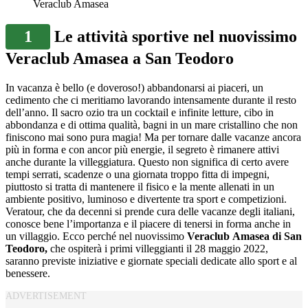
Veraclub Amasea
1
Le attività sportive nel nuovissimo
Veraclub Amasea a San Teodoro
In vacanza è bello (e doveroso!) abbandonarsi ai piaceri, un
cedimento che ci meritiamo lavorando intensamente durante il resto
dell’anno. Il sacro ozio tra un cocktail e infinite letture, cibo in
abbondanza e di ottima qualità, bagni in un mare cristallino che non
finiscono mai sono pura magia! Ma per tornare dalle vacanze ancora
più in forma e con ancor più energie, il segreto è rimanere attivi
anche durante la villeggiatura. Questo non significa di certo avere
tempi serrati, scadenze o una giornata troppo fitta di impegni,
piuttosto si tratta di mantenere il fisico e la mente allenati in un
ambiente positivo, luminoso e divertente tra sport e competizioni.
Veratour, che da decenni si prende cura delle vacanze degli italiani,
conosce bene l’importanza e il piacere di tenersi in forma anche in
un villaggio. Ecco perché nel nuovissimo
Veraclub
Amasea di San
Teodoro,
che ospiterà i primi villeggianti il 28 maggio 2022,
saranno previste iniziative e giornate speciali dedicate allo sport e al
benessere.