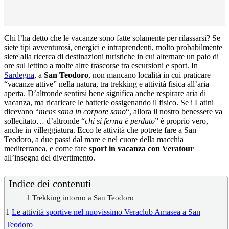
Chi l’ha detto che le vacanze sono fatte solamente per rilassarsi? Se
siete tipi avventurosi, energici e intraprendenti, molto probabilmente
siete alla ricerca di destinazioni turistiche in cui alternare un paio di
ore sul lettino a molte altre trascorse tra escursioni e sport. In
Sardegna
, a
San Teodoro
, non mancano località in cui praticare
“vacanze attive” nella natura, tra trekking e attività fisica all’aria
aperta. D’altronde sentirsi bene significa anche respirare aria di
vacanza, ma ricaricare le batterie ossigenando il fisico. Se i Latini
dicevano “
mens sana in corpore sano
“, allora il nostro benessere va
sollecitato… d’altronde “
chi si ferma è perduto
” è proprio vero,
anche in villeggiatura. Ecco le attività che potrete fare a San
Teodoro, a due passi dal mare e nel cuore della macchia
mediterranea, e come fare
sport in vacanza con Veratour
all’insegna del divertimento.
Indice dei contenuti
1
Trekking intorno a San Teodoro
1
Le attività sportive nel nuovissimo Veraclub Amasea a San
Teodoro