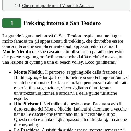
1.1
Che sport praticare al Veraclub Amasea
1
Trekking intorno a San Teodoro
La grande laguna nei pressi di San Teodoro ospita una montagna
molto famosa tra gli appassionati di trekking, che dovrebbe essere
conosciuta anche semplicemente dagli appassionati di natura. Il
Monte Nieddu
e le sue cascate naturali sono un paradiso terrestre
che potete raggiungere facilmente anche dal Veraclub Amasea, tra
una lezione di cycling e una di beach volley. Ecco gli itinerari:
Monte Nieddu
. Il percorso, raggiungibile dalla frazione di
Buddittogliu, è lungo 15 chilometri e si snoda lungo un’antica
via delle carbonaie. Per la sostanziale pendenza in alcuni tratti
e per la fitta vegetazione, vi consigliamo di utilizzare
un’attrezzatura idonea e affidarvi a delle guide turistiche
esperte.
Rio Pitrisconi
. Nei millenni questo corso d’acqua scavò il
duro granito del Monte Nieddu. laghetti si alternano a vacche
naturali e cascate che terminano in un incedibile dirupo.
Questa meta è amata dagli appassionati di trekking, ma anche
di canyoning.
La Peschiera
. Assistiti da guide esperte, potrete immergervi