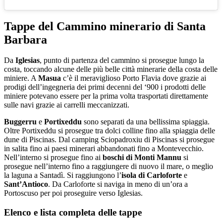
Tappe del Cammino minerario di Santa
Barbara
Da
Iglesias
, punto di partenza del cammino si prosegue lungo la
costa, toccando alcune delle più belle città minerarie della costa delle
miniere. A
Masua
c’è il meraviglioso Porto Flavia dove grazie ai
prodigi dell’ingegneria dei primi decenni del ‘900 i prodotti delle
miniere potevano essere per la prima volta trasportati direttamente
sulle navi grazie ai carrelli meccanizzati.
Buggerru
e
Portixeddu
sono separati da una bellissima spiaggia.
Oltre Portixeddu si prosegue tra dolci colline fino alla spiaggia delle
dune di Piscinas. Dal camping Sciopadroxiu di Piscinas si prosegue
in salita fino ai paesi minerari abbandonati fino a Montevecchio.
Nell’interno si prosegue fino ai
boschi di Monti Mannu
si
prosegue nell’interno fino a raggiungere di nuovo il mare, o meglio
la laguna a Santadì. Si raggiungono l’
isola di Carloforte
e
Sant’Antioco
. Da Carloforte si naviga in meno di un’ora a
Portoscuso per poi proseguire verso Iglesias.
Elenco e lista completa delle tappe