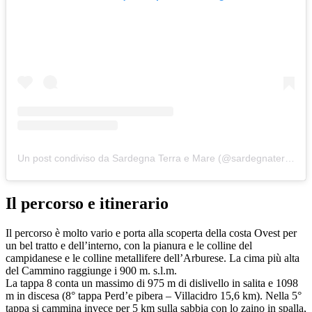
Un post condiviso da Sardegna Terra e Mare (@sardegnaterraemare)
Il percorso e itinerario
Il percorso è molto vario e porta alla scoperta della costa Ovest per
un bel tratto e dell’interno, con la pianura e le colline del
campidanese e le colline metallifere dell’Arburese. La cima più alta
del Cammino raggiunge i 900 m. s.l.m.
La tappa 8 conta un massimo di 975 m di dislivello in salita e 1098
m in discesa (8° tappa Perd’e pibera – Villacidro 15,6 km). Nella 5°
tappa si cammina invece per 5 km sulla sabbia con lo zaino in spalla,