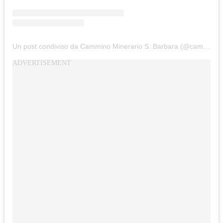
Un post condiviso da Cammino Minerario S. Barbara (@cammino_minerario_santabarbara)