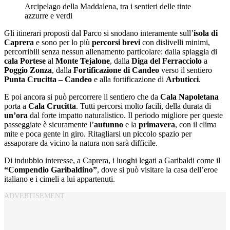
Arcipelago della Maddalena, tra i sentieri delle tinte
azzurre e verdi
Gli itinerari proposti dal Parco si snodano interamente sull’
isola di
Caprera
e sono per lo più
percorsi brevi
con dislivelli minimi,
percorribili senza nessun allenamento particolare: dalla spiaggia di
cala Portese
al
Monte Tejalone
, dalla
Diga del Ferracciolo
a
Poggio Zonza
, dalla
Fortificazione di Candeo
verso il sentiero
Punta Crucitta – Candeo
e alla fortificazione di
Arbuticci
.
E poi ancora si può percorrere il sentiero che da
Cala Napoletana
porta a
Cala Crucitta
. Tutti percorsi molto facili, della durata di
un’ora
dal forte impatto naturalistico. Il periodo migliore per queste
passeggiate è sicuramente l’
autunno
e la
primavera
, con il clima
mite e poca gente in giro. Ritagliarsi un piccolo spazio per
assaporare da vicino la natura non sarà difficile.
Di indubbio interesse, a Caprera, i luoghi legati a Garibaldi come il
“Compendio Garibaldino”
, dove si può visitare la casa dell’eroe
italiano e i cimeli a lui appartenuti.