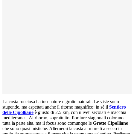
La costa rocciosa ha insenature e grotte naturali. Le viste sono
stupende, ma aspettati anche il ritorno magnifico: in sé il
Sentiero
delle Cipolliane
è giusto di 2.5 km, con uliveti secolari e macchia
mediterranea. Al ritorno, soprattutto, fioriture stagionali colorano
tutta la parte alta, ma il focus sono comunque le
Grotte Cipolliane
che sono quasi mistiche. Alternerai la costa ai muretti a secco in
modo da apprezzare sia il mare che la campagna salentina. Parliamo