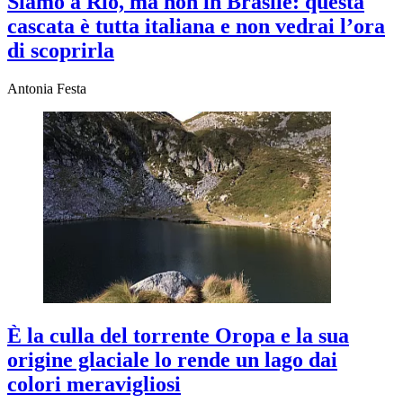
Siamo a Rio, ma non in Brasile: questa
cascata è tutta italiana e non vedrai l’ora
di scoprirla
Antonia Festa
È la culla del torrente Oropa e la sua
origine glaciale lo rende un lago dai
colori meravigliosi