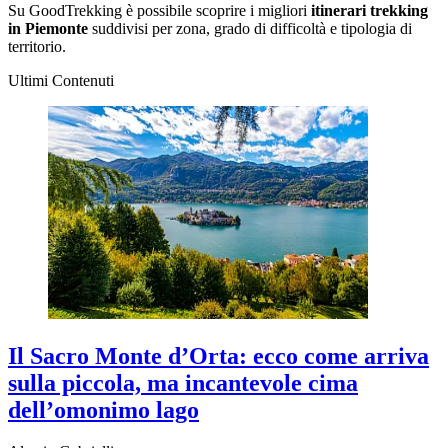
Su GoodTrekking è possibile scoprire i migliori
itinerari trekking
in Piemonte
suddivisi per zona, grado di difficoltà e tipologia di
territorio.
Ultimi Contenuti
Il Sacro Monte d’Orta: ecco come arriva
sulla piccola, ma incantevole cima
dell’omonimo lago