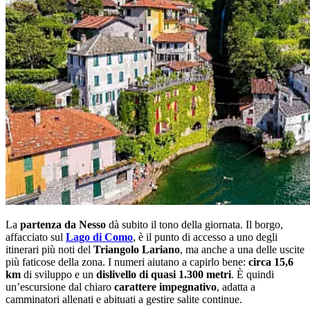
La
partenza da Nesso
dà subito il tono della giornata. Il borgo,
affacciato sul
Lago di Como
, è il punto di accesso a uno degli
itinerari più noti del
Triangolo Lariano
, ma anche a una delle uscite
più faticose della zona. I numeri aiutano a capirlo bene:
circa 15,6
km
di sviluppo e un
dislivello di quasi 1.300 metri
. È quindi
un’escursione dal chiaro
carattere impegnativo
, adatta a
camminatori allenati e abituati a gestire salite continue.