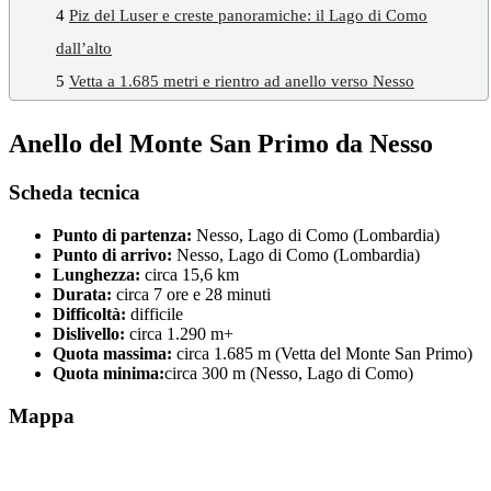
4
Piz del Luser e creste panoramiche: il Lago di Como
dall’alto
5
Vetta a 1.685 metri e rientro ad anello verso Nesso
Anello del Monte San Primo da Nesso
Scheda tecnica
Punto di partenza:
Nesso, Lago di Como (Lombardia)
Punto di arrivo:
Nesso, Lago di Como (Lombardia)
Lunghezza:
circa 15,6 km
Durata:
circa 7 ore e 28 minuti
Difficoltà:
difficile
Dislivello:
circa 1.290 m+
Quota massima:
circa 1.685 m (Vetta del Monte San Primo)
Quota minima:
circa 300 m (Nesso, Lago di Como)
Mappa