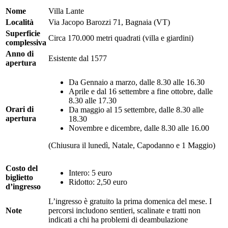
Nome
Villa Lante
Località
Via Jacopo Barozzi 71, Bagnaia (VT)
Superficie
Circa 170.000 metri quadrati (villa e giardini)
complessiva
Anno di
Esistente dal 1577
apertura
Da Gennaio a marzo, dalle 8.30 alle 16.30
Aprile e dal 16 settembre a fine ottobre, dalle
8.30 alle 17.30
Orari di
Da maggio al 15 settembre, dalle 8.30 alle
apertura
18.30
Novembre e dicembre, dalle 8.30 alle 16.00
(Chiusura il lunedì, Natale, Capodanno e 1 Maggio)
Costo del
Intero: 5 euro
biglietto
Ridotto: 2,50 euro
d’ingresso
L’ingresso è gratuito la prima domenica del mese. I
Note
percorsi includono sentieri, scalinate e tratti non
indicati a chi ha problemi di deambulazione