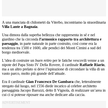
A una manciata di chilometri da Viterbo, incontriamo la straordinaria
Villa Lante a Bagnaia
.
Una dimora dalla superba bellezza che rappresenta in sé e nel
giardino che la circonda
l’armonico rapporto tra architettura e
paesaggio
, in parte naturale in parte costruito, così come era la
tendenza tra 1500 e 1600, alle pendici dei Monti Cimini a sud del
borgo medioevale.
L’idea di costruire un
buen retiro
per le fatiche vescovili venne a un
nipote del Papa Sisto IV Della Rovere, il cardinale
Raffaele Riario
,
ma a un altro prelato si deve l’ispirazione di circondare la villa di un
vasto parco, molto più grande dell’attuale.
Era il cardinale
Gian Francesco De Gambara
che, letteralmente
stregato dal luogo, nel 1556 diede incarico al celebre architetto
paesaggista Jacopo Barozzi, detto Il Vignola, di realizzare un’area in
cui ci si potesse riposare ma anche dedicare alla caccia.