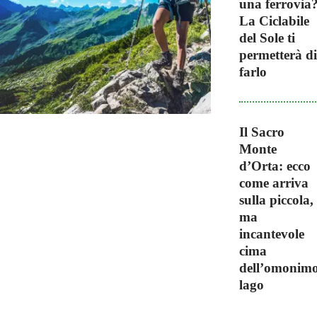
una ferrovia
La Ciclabile
del Sole ti
permetterà di
farlo
Il Sacro
Monte
d’Orta: ecco
come arriva
sulla piccola,
ma
incantevole
cima
dell’omonim
lago