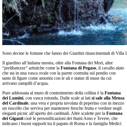
Sono decine le fontane che fanno dei Giardini rinascimentali di Villa
Il giardino all’italiana mostra, oltre alla Fontana dei Mori, altre
“prelibatezze” artistiche come la
Fontana di Pegaso
, il cavallo alato
che sta in una vasca ovale con la parete costruita sul pendio con
tanto di figure come amorini con le ali e statue di muse da cui
arrivano zampilli d’acqua.
Pure addossata al muro di contenimento della collina è la
Fontana
dei Lumini
, con vasca rotonda. Dalle scale ai lati
si sale alla Mensa
del Cardinale
, una vera e propria tavolata di peperino con in mezzo
un ruscello che serviva per mantenere fresche frutta e verdure negli
eleganti picnic all’aperto dei cardinali. Altre scalette per la
Fontana
dei Giganti
cioè le personificazioni dei fiumi Arno e Tevere, che
indicano i buoni rapporti tra il papato di Roma e la famiglia Medici