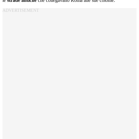
le
strade antiche
che collegavano Roma alle sue colonie.