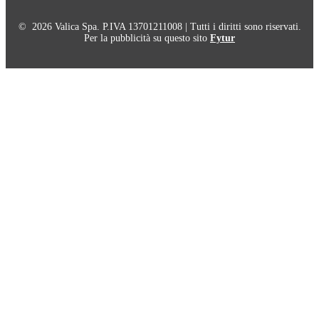
© 2026 Valica Spa. P.IVA 13701211008 | Tutti i diritti sono riservati.
Per la pubblicità su questo sito
Fytur