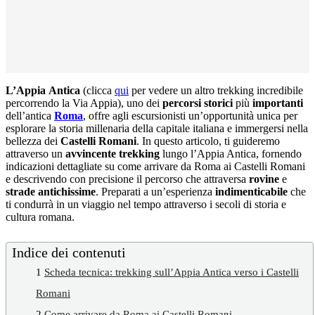
L’Appia
Antica
(clicca
qui
per vedere un altro trekking incredibile
percorrendo la Via Appia), uno dei
percorsi storici
più
importanti
dell’antica
Roma
, offre agli escursionisti un’opportunità unica per
esplorare la storia millenaria della capitale italiana e immergersi nella
bellezza dei
Castelli Romani
. In questo articolo, ti guideremo
attraverso un
avvincente trekking
lungo l’Appia Antica, fornendo
indicazioni dettagliate su come arrivare da Roma ai Castelli Romani
e descrivendo con precisione il percorso che attraversa
rovine
e
strade antichissime
. Preparati a un’esperienza
indimenticabile
che
ti condurrà in un viaggio nel tempo attraverso i secoli di storia e
cultura romana.
Indice dei contenuti
1
Scheda tecnica: trekking sull’Appia Antica verso i Castelli
Romani
2
Come arrivare da Roma ai Castelli Romani