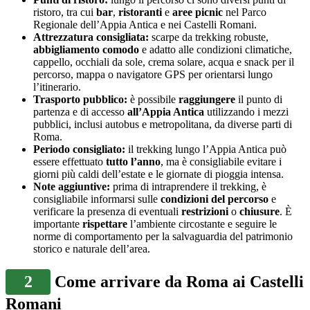
ristoro, tra cui
bar
,
ristoranti
e
aree picnic
nel Parco
Regionale dell’Appia Antica e nei Castelli Romani.
Attrezzatura consigliata:
scarpe da trekking robuste,
abbigliamento comodo
e adatto alle condizioni climatiche,
cappello, occhiali da sole, crema solare, acqua e snack per il
percorso, mappa o navigatore GPS per orientarsi lungo
l’itinerario.
Trasporto pubblico:
è possibile
raggiungere
il punto di
partenza e di accesso
all’Appia Antica
utilizzando i mezzi
pubblici, inclusi autobus e metropolitana, da diverse parti di
Roma.
Periodo consigliato:
il trekking lungo l’Appia Antica può
essere effettuato
tutto l’anno
, ma è consigliabile evitare i
giorni più caldi dell’estate e le giornate di pioggia intensa.
Note aggiuntive:
prima di intraprendere il trekking, è
consigliabile informarsi sulle
condizioni del percorso
e
verificare la presenza di eventuali
restrizioni
o
chiusure
. È
importante
rispettare
l’ambiente circostante e seguire le
norme di comportamento per la salvaguardia del patrimonio
storico e naturale dell’area.
2
Come arrivare da Roma ai Castelli
Romani