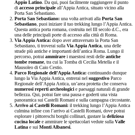
Appio Latino
. Da qui, puoi facilmente raggiungere il punto
di
accesso principale
all’Appia Antica, situato vicino alla
Porta San Sebastiano.
Porta San Sebastiano:
una volta arrivati alla
Porta San
Sebastiano
, puoi iniziare il tuo trekking lungo l’Appia Antica.
Questa antica porta romana, costruita nel III secolo d.C., era
una delle principali porte di accesso alla città di Roma.
Via Appia Antica:
dopo aver attraversato la Porta San
Sebastiano, ti troverai sulla
Via Appia Antica
, una delle
strade più antiche e importanti dell’antica Roma. Lungo il
percorso, potrai
ammirare
i maestosi resti delle
antiche
tombe romane
, tra cui la Tomba di Cecilia Metella e il
Mausoleo di Caio Cestio.
Parco Regionale dell’Appia Antica:
continuando dunque
lungo la Via Appia Antica, entrerai nel
suggestivo
Parco
Regionale dell’Appia Antica, un’area protetta che conserva
numerosi reperti archeologici
e paesaggi naturali di grande
bellezza. Qui, potrai fare una pausa e goderti una vista
panoramica sui Castelli Romani e sulla campagna circostante.
Arrivo ai Castelli Romani:
il trekking lungo l’Appia Antica
culmina infine con l’arrivo ai Castelli Romani, dove potrai
esplorare i pittoreschi borghi collinari, gustare la
deliziosa
cucina locale
e ammirare le spettacolari vedute sulla
Valle
Latina
e sui
Monti Albanesi
.