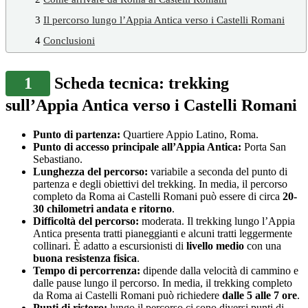
3
Il percorso lungo l’Appia Antica verso i Castelli Romani
4
Conclusioni
1
Scheda tecnica: trekking
sull’Appia Antica verso i Castelli Romani
Punto di partenza:
Quartiere Appio Latino, Roma.
Punto di accesso principale all’Appia Antica:
Porta San
Sebastiano.
Lunghezza del percorso:
variabile a seconda del punto di
partenza e degli obiettivi del trekking. In media, il percorso
completo da Roma ai Castelli Romani può essere di circa
20-
30 chilometri andata e ritorno
.
Difficoltà del percorso:
moderata. Il trekking lungo l’Appia
Antica presenta tratti pianeggianti e alcuni tratti leggermente
collinari. È adatto a escursionisti di
livello medio
con una
buona resistenza fisica
.
Tempo di percorrenza:
dipende dalla velocità di cammino e
dalle pause lungo il percorso. In media, il trekking completo
da Roma ai Castelli Romani può richiedere
dalle 5 alle 7 ore
.
Punti di ristoro:
lungo il percorso ci sono diversi punti di