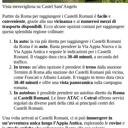
Vista meravigliosa su Castel Sant’Angelo
Partire da Roma per raggiungere i Castelli Romani è
facile
e
conveniente
, grazie alla sua
vicinanza
e ai
numerosi mezzi di
trasporto disponibili
. Ecco alcune opzioni comuni per raggiungere
questa splendida regione collinare:
In auto:
la via più diretta per raggiungere i Castelli Romani
da Roma è in
auto
. Basta prendere la Via Appia Nuova o la
Via Appia Antica e seguire le indicazioni per i Castelli
Romani. Il viaggio dura circa
30-40 minuti
, a seconda del
traffico.
In treno:
un’altra opzione è prendere il
treno
dalla stazione
Termini di Roma alla stazione dei Castelli Romani più vicina,
come Frascati o Albano Laziale. Il viaggio in treno dura circa
30-40 minuti
e offre una
vista panoramica
sulla campagna
romana.
In autobus:
è possibile prendere un autobus diretto da
Roma
ai
Castelli Romani
. Le linee
ATAC
e
Cotral
offrono servizi
regolari da diverse parti della città ai principali centri dei
Castelli Romani.
Una volta arrivati ai Castelli Romani, ci si può
immergere in
un’avventura unica lungo l’Appia Antica
, esplorando le
rovine
e