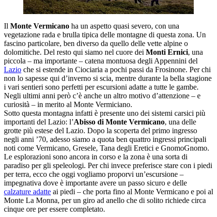
Il
Monte Vermicano
ha un aspetto quasi severo, con una
vegetazione rada e brulla tipica delle montagne di questa zona. Un
fascino particolare, ben diverso da quello delle vette alpine o
dolomitiche. Del resto qui siamo nel cuore dei
Monti Ernici
, una
piccola – ma importante – catena montuosa degli Appennini del
Lazio
che si estende in Ciociaria a pochi passi da Frosinone. Per chi
non lo sapesse qui d’inverno si scia, mentre durante la bella stagione
i vari sentieri sono perfetti per escursioni adatte a tutte le gambe.
Negli ultimi anni però c’è anche un altro motivo d’attenzione – e
curiosità – in merito al Monte Vermiciano.
Sotto questa montagna infatti è presente uno dei sistemi carsici più
importanti del Lazio: l’
Abisso di Monte Vermicano
, una delle
grotte più estese del Lazio. Dopo la scoperta del primo ingresso
negli anni ’70, adesso siamo a quota ben quattro ingressi principali
noti come Vermicano, Gresele, Tana degli Eretici e GnomoGnomo.
Le esplorazioni sono ancora in corso e la zona è una sorta di
paradiso per gli speleologi. Per chi invece preferisce stare con i piedi
per terra, ecco che oggi vogliamo proporvi un’escursione –
impegnativa dove è importante avere un passo sicuro e delle
calzature adatte
ai piedi – che porta fino al Monte Vermicano e poi al
Monte La Monna, per un giro ad anello che di solito richiede circa
cinque ore per essere completato.