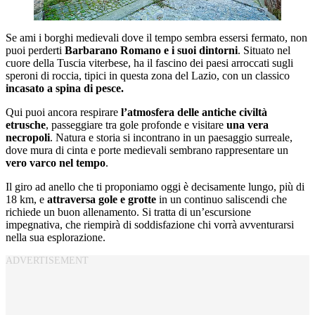
Se ami i borghi medievali dove il tempo sembra essersi fermato, non
puoi perderti
Barbarano Romano e i suoi dintorni
. Situato nel
cuore della Tuscia viterbese, ha il fascino dei paesi arroccati sugli
speroni di roccia, tipici in questa zona del Lazio, con un classico
incasato a spina di pesce.
Qui puoi ancora respirare
l’atmosfera delle antiche civiltà
etrusche
, passeggiare tra gole profonde e visitare
una vera
necropoli
. Natura e storia si incontrano in un paesaggio surreale,
dove mura di cinta e porte medievali sembrano rappresentare un
vero varco nel tempo
.
Il giro ad anello che ti proponiamo oggi è decisamente lungo, più di
18 km, e
attraversa gole e grotte
in un continuo saliscendi che
richiede un buon allenamento. Si tratta di un’escursione
impegnativa, che riempirà di soddisfazione chi vorrà avventurarsi
nella sua esplorazione.