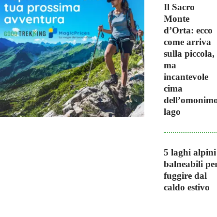
Il Sacro
Monte
d’Orta: ecco
come arriva
sulla piccola,
ma
incantevole
cima
dell’omonim
lago
5 laghi alpini
balneabili pe
fuggire dal
caldo estivo