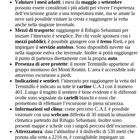
Valutare i mesi adatti
: i mesi da
maggio
a
settembre
possono essere considerati i più adatti per vivere l’esperienza
dell’escursione grazie a una temperatura mite, ma se amate la
neve sarà possibile visitare la cresta e raggiungere la vetta
anche nella stagione invernale.
Mezzi di trasporto
: raggiungere il Rifugio Sebastiani per
iniziare l’itinerario è semplice. Per chi vuole spostarsi con i
mezzi pubblici
, è possibile giungere con il
treno
Rieti, e poi
impiegare il
servizio autobus
. Sono disponibili navette sia
nella stagione estiva che invernale. Inoltre si potrà raggiungere
il punto di partenza direttamente con la propria
auto
.
Presenza di aree protette
: il monte Terminillo appartiene al
gruppo montuoso dei Monti Reatini. L’area è accessibile solo
attraverso escursione a piedi.
Indicazioni e sentieri
: l’itinerario per raggiungere la vetta del
Terminillo è indicato su tutte le
cartine
C.A.I con il numero
401. Lungo il tragitto il sentiero è bene evidente e le differenti
svolte sono segnalate da
cartelli
bianchi e rossi che
permettono di effettuare l’escursione in piena sicurezza.
Informazioni sul clima
: come percorso C.A.I. è possibile
visionare con una
webcam
differita di 30 minuti la situazione
climatica partendo dal Rifugio Sebastiani. Inoltre sono
presenti mappe e schede con i singoli percorsi dell’escursione.
Attrezzatura
: data l’altitudine è il dislivello di 530 metri che
portata alla vetta a 2216 m, è consigliabile impiegare un