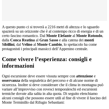
A questo punto ci si troverà a 2216 metri di altezza e lo sguardo
spazierà su un orizzonte che è al contempo ricco di energia e di un
certo fascino romantico. Dal
Monte Elefante
al
Monte Rotondo
,
dalla
Conca Reatina
al
Gran Sasso
e alla catena dei
monti
Sibillini
, dal
Velino
al
Monte Cambio
, lo spettacolo ha come
protagonisti i principali massicci dell’Appenino centrale.
Come vivere l’esperienza: consigli e
informazioni
Ogni escursione deve essere vissuta sempre con
attenzione
e
osservanza
della segnaletica del percorso e di alcune norme di
sicurezza. Inoltre si deve considerare che il clima in montagna può
variare all’improvviso con rovesci temporaleschi ed escursioni
termiche dovute alla salita in alta quota. Di seguito elenchiamo
alcuni consigli che possono essere utili al fine di vivere il fascino del
Monte Terminillo dal Rifugio Sebastiani: