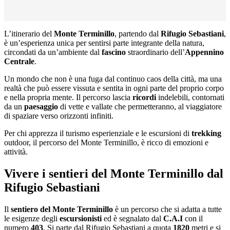
L’itinerario del
Monte Terminillo
, partendo dal
Rifugio Sebastiani
,
è un’esperienza unica per sentirsi parte integrante della natura,
circondati da un’ambiente dal
fascino
straordinario dell’
Appennino
Centrale
.
Un mondo che non è una fuga dal continuo caos della città, ma una
realtà che può essere vissuta e sentita in ogni parte del proprio corpo
e nella propria mente. Il percorso lascia
ricordi
indelebili, contornati
da un
paesaggio
di vette e vallate che permetteranno, al viaggiatore
di spaziare verso orizzonti infiniti.
Per chi apprezza il turismo esperienziale e le escursioni di
trekking
outdoor, il percorso del Monte Terminillo, è ricco di emozioni e
attività.
Vivere i sentieri del Monte Terminillo dal
Rifugio Sebastiani
Il
sentiero del Monte Terminillo
è un percorso che si adatta a tutte
le esigenze degli
escursionisti
ed è segnalato dal
C.A.I
con il
numero
403
. Si parte dal Rifugio Sebastiani a quota
1820
metri e si