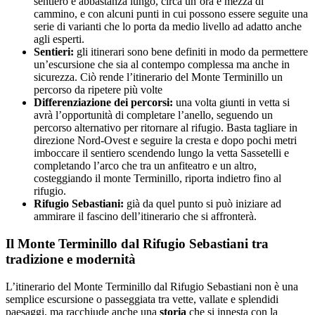
sentiero è abbastanza lungo, circa un’ora e mezza di
cammino, e con alcuni punti in cui possono essere seguite una
serie di varianti che lo porta da medio livello ad adatto anche
agli esperti.
Sentieri:
gli itinerari sono bene definiti in modo da permettere
un’escursione che sia al contempo complessa ma anche in
sicurezza. Ciò rende l’itinerario del Monte Terminillo un
percorso da ripetere più volte
Differenziazione dei percorsi:
una volta giunti in vetta si
avrà l’opportunità di completare l’anello, seguendo un
percorso alternativo per ritornare al rifugio. Basta tagliare in
direzione Nord-Ovest e seguire la cresta e dopo pochi metri
imboccare il sentiero scendendo lungo la vetta Sassetelli e
completando l’arco che tra un anfiteatro e un altro,
costeggiando il monte Terminillo, riporta indietro fino al
rifugio.
Rifugio Sebastiani:
già da quel punto si può iniziare ad
ammirare il fascino dell’itinerario che si affronterà.
Il Monte Terminillo dal Rifugio Sebastiani tra
tradizione e modernità
L’itinerario del Monte Terminillo dal Rifugio Sebastiani non è una
semplice escursione o passeggiata tra vette, vallate e splendidi
paesaggi, ma racchiude anche una
storia
che si innesta con la