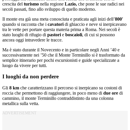
crescita del
turismo
nella regione
Lazio,
che pone le sue radici nei
secoli passati, fino allo sviluppo di quello moderno.
Il monte era già una meta conosciuta e praticata agli inizi dell’
800′
quando si racconta che i
cavatori
di ghiaccio e neve si inerpicavano
tra le vette per portare questa materia prima a Roma. Nei secoli è
stato luoghi di rifugio di
pastori
e
boscaioli
, di cui si possono
ancora oggi intravedere le tracce.
Ma è stato durante il Novecento e in particolare negli Anni ’40 e
successivamente nei ’50 che il Monte Terminillo si è trasformato da
semplice itinerario per pochi escursionisti e guide specializzate a
luogo da vivere per tutti.
I luoghi da non perdere
Gli
8 km
che caratterizzano il percorso si inerpicano su costoni di
roccia che permettono di raggiungere, in poco meno di
due ore
di
cammino, il monte Terminillo contraddistinto da una colonna
metallica sulla vetta.