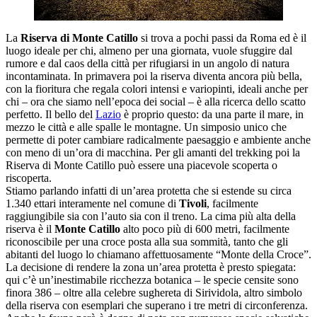
La
Riserva di Monte Catillo
si trova a pochi passi da Roma ed è il
luogo ideale per chi, almeno per una giornata, vuole sfuggire dal
rumore e dal caos della città per rifugiarsi in un angolo di natura
incontaminata. In primavera poi la riserva diventa ancora più bella,
con la fioritura che regala colori intensi e variopinti, ideali anche per
chi – ora che siamo nell’epoca dei social – è alla ricerca dello scatto
perfetto. Il bello del
Lazio
è proprio questo: da una parte il mare, in
mezzo le città e alle spalle le montagne. Un simposio unico che
permette di poter cambiare radicalmente paesaggio e ambiente anche
con meno di un’ora di macchina. Per gli amanti del trekking poi la
Riserva di Monte Catillo può essere una piacevole scoperta o
riscoperta.
Stiamo parlando infatti di un’area protetta che si estende su circa
1.340 ettari interamente nel comune di
Tivoli
, facilmente
raggiungibile sia con l’auto sia con il treno. La cima più alta della
riserva è il
Monte Catillo
alto poco più di 600 metri, facilmente
riconoscibile per una croce posta alla sua sommità, tanto che gli
abitanti del luogo lo chiamano affettuosamente “Monte della Croce”.
La decisione di rendere la zona un’area protetta è presto spiegata:
qui c’è un’inestimabile ricchezza botanica – le specie censite sono
finora 386 – oltre alla celebre sughereta di Sirividola, altro simbolo
della riserva con esemplari che superano i tre metri di circonferenza.