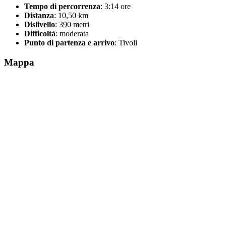
Tempo di percorrenza
: 3:14 ore
Distanza
: 10,50 km
Dislivello
: 390 metri
Difficoltà
: moderata
Punto di partenza e arrivo
: Tivoli
Mappa