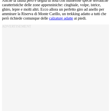
Anche la fauna però è degna di nota con numerose specie selvatiche
caratteristiche delle zone appenniniche: cinghiale, volpe, istrice,
ghiro, lepre e molti altri. Ecco allora un perfetto giro ad anello per
ammirare la Riserva di Monte Carillo, un trekking adatto a tutti che
però richiede comunque delle
calzature adatte
ai piedi.