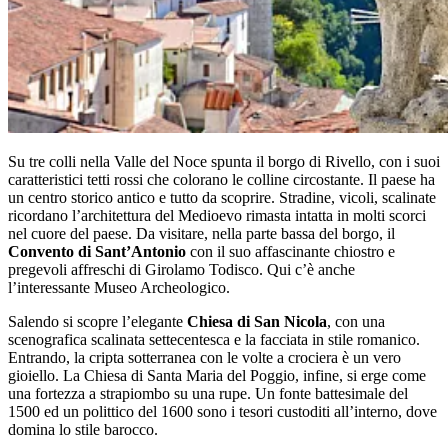
Su tre colli nella Valle del Noce spunta il borgo di Rivello, con i suoi
caratteristici tetti rossi che colorano le colline circostante. Il paese ha
un centro storico antico e tutto da scoprire. Stradine, vicoli, scalinate
ricordano l’architettura del Medioevo rimasta intatta in molti scorci
nel cuore del paese. Da visitare, nella parte bassa del borgo, il
Convento di Sant’Antonio
con il suo affascinante chiostro e
pregevoli affreschi di Girolamo Todisco. Qui c’è anche
l’interessante Museo Archeologico.
Salendo si scopre l’elegante
Chiesa di San Nicola
, con una
scenografica scalinata settecentesca e la facciata in stile romanico.
Entrando, la cripta sotterranea con le volte a crociera è un vero
gioiello. La Chiesa di Santa Maria del Poggio, infine, si erge come
una fortezza a strapiombo su una rupe. Un fonte battesimale del
1500 ed un polittico del 1600 sono i tesori custoditi all’interno, dove
domina lo stile barocco.