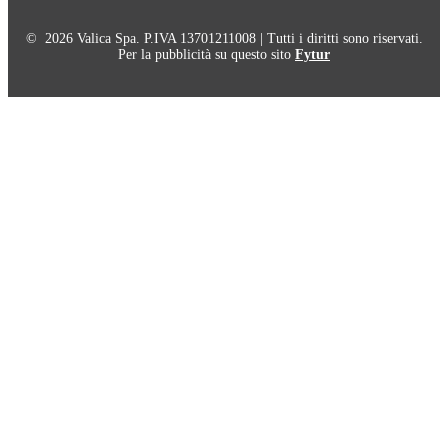
© 2026 Valica Spa. P.IVA 13701211008 | Tutti i diritti sono riservati.
Per la pubblicità su questo sito
Fytur