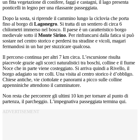
un fitta vegetazione di conifere, faggi e castagni, il lago presenta
ponticelli in legno per una rilassante passeggiata.
Dopo la sosta, si riprende il cammino lungo la ciclovia che porta
fino al borgo di
Lagonegro
. Si tratta di un sentiero di circa 6
chilometri immerso nel bosco. Il paese è un caratteristico borgo
medievale sotto il
Monte Sirino
. Per rinfrancarsi dalla fatica si può
sostare nel centro storico e perdersi tra stradine e vicoli, magari
fermandosi in un bar per stuzzicare qualcosa.
Il percorso continua per altri 7 km circa. L’escursione risulta
piacevole grazie agli scorci naturalistici tra boschi, colline e il fiume
Noce che in parte viene costeggiato. Si arriva quindi a Rivello, il
borgo adagiato su tre colli. Una visita al centro storico è d’obbligo.
Chiese antiche, vie ciottolate e panorami a picco sulle colline
appenniniche attendono il camminatore.
Non resta che percorrere gli ultimi 10 km per tornare al punto di
partenza, il parcheggio. L’impegnativa passeggiata termina qui.