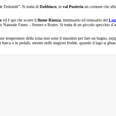
e Dolomiti”. Si tratta di
Dobbiaco
, in
val Pusteria
un comune che affa
le
ed è qui che scorre il
fiume Rianza
, immissario ed emissario del
Lag
co Naturale Fanes – Sennes e Braies. Si tratta di un piccolo specchio d
sse temperature della zona non sono il massimo per fare un bagno, neppur
n barca o in pedalò, mentre nelle stagioni fredde, quando il lago si ghiacc