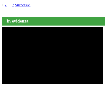
1
2
…
7
Successivi
In evidenza