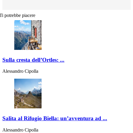
Ti potrebbe piacere
Sulla cresta dell’Ortles: ...
Alessandro Cipolla
Salita al Rifugio Biella: un’avventura ad ...
Alessandro Cipolla