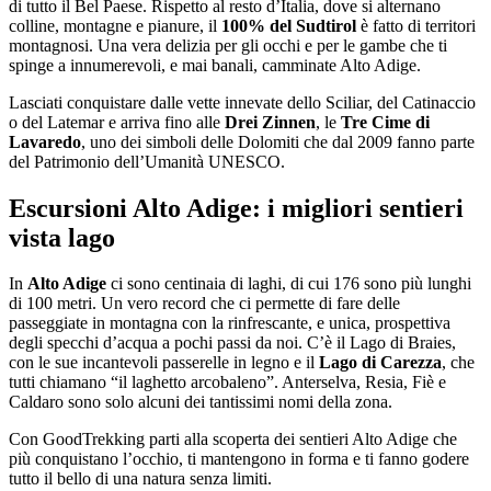
di tutto il Bel Paese. Rispetto al resto d’Italia, dove si alternano
colline, montagne e pianure, il
100% del Sudtirol
è fatto di territori
montagnosi. Una vera delizia per gli occhi e per le gambe che ti
spinge a innumerevoli, e mai banali, camminate Alto Adige.
Lasciati conquistare dalle vette innevate dello Sciliar, del Catinaccio
o del Latemar e arriva fino alle
Drei Zinnen
, le
Tre Cime di
Lavaredo
, uno dei simboli delle Dolomiti che dal 2009 fanno parte
del Patrimonio dell’Umanità UNESCO.
Escursioni Alto Adige: i migliori sentieri
vista lago
In
Alto Adige
ci sono centinaia di laghi, di cui 176 sono più lunghi
di 100 metri. Un vero record che ci permette di fare delle
passeggiate in montagna con la rinfrescante, e unica, prospettiva
degli specchi d’acqua a pochi passi da noi. C’è il Lago di Braies,
con le sue incantevoli passerelle in legno e il
Lago di Carezza
, che
tutti chiamano “il laghetto arcobaleno”. Anterselva, Resia, Fiè e
Caldaro sono solo alcuni dei tantissimi nomi della zona.
Con GoodTrekking parti alla scoperta dei sentieri Alto Adige che
più conquistano l’occhio, ti mantengono in forma e ti fanno godere
tutto il bello di una natura senza limiti.