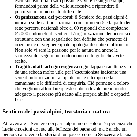
escursionisti. Infatti sarà possibile vivere le singole tappe,
fermandosi prima della valle successiva e riprendere il
percorso in un momento differente.
Organizzazione dei percorsi:
il Sentiero dei passi alpini è
indicato sulle cartine nazionali con il numero 6 e fa parte dei
sette percorsi nazionali oltre ai 60 regionali che completano
65.000 chilometri di sentieri. L’organizzazione dei percorsi è
strutturata con una segnaletica ben definita che permette di
orientarsi e di scegliere quale tipologia di sentiero affrontare.
Non solo vi sarà la passione per la natura ma anche la
sicurezza del seguire in modo idoneo il tragitto che avete
scelto.
Tragitti adatti ad ogni esigenza:
ogni tappa è caratterizzata
da una scheda molto utile per l’escursionista indicante una
serie di informazioni tra i quali anche il tempo della
camminata e la difficoltà di eseguirla. Ciò permette a coloro
che vogliono affrontare questi sentieri di valutare in modo
adeguato il percorso più adatto alla propria abilità e capacità
fisica.
Sentiero dei passi alpini, tra storia e natura
Attraversare il Sentiero dei passi alpini non è solo un’esperienza che
lascia emozioni dovute alla bellezza dei paesaggi, ma è anche un
percorso attraverso
la storia
di un paese, come la
Svizzera
e la sua