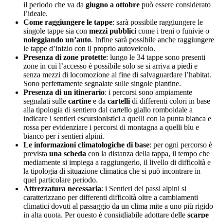
il periodo che va da
giugno a ottobre
può essere considerato
l’ideale.
Come raggiungere le tappe
: sarà possibile raggiungere le
singole tappe sia con
mezzi pubblici
come i treni o funivie o
noleggiando un’auto
. Infine sarà possibile anche raggiungere
le tappe d’inizio con il proprio autoveicolo.
Presenza di zone protette
: lungo le 34 tappe sono presenti
zone in cui l’accesso è possibile solo se si arriva a piedi e
senza mezzi di locomozione al fine di salvaguardare l’habitat.
Sono perfettamente segnalate sulle singole piantine.
Presenza di un itinerario
: i percorsi sono ampiamente
segnalati sulle
cartine
e da
cartelli
di differenti colori in base
alla tipologia di sentiero dal cartello giallo romboidale a
indicare i sentieri escursionistici a quelli con la punta bianca e
rossa per evidenziare i percorsi di montagna a quelli blu e
bianco per i sentieri alpini.
Le informazioni climatologiche di base
: per ogni percorso è
prevista
una scheda
con la distanza della tappa, il tempo che
mediamente si impiega a raggiungerlo, il livello di difficoltà e
la tipologia di situazione climatica che si può incontrare in
quel particolare periodo.
Attrezzatura necessaria
: i Sentieri dei passi alpini si
caratterizzano per differenti difficoltà oltre a cambiamenti
climatici dovuti al passaggio da un clima mite a uno più rigido
in alta quota. Per questo è consigliabile adottare delle
scarpe