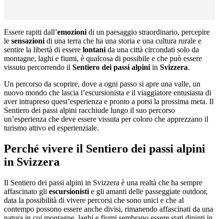
Essere rapiti dall’
emozioni
di un paesaggio straordinario, percepire
le
sensazioni
di una terra che ha una storia e una cultura rurale e
sentire la libertà di essere
lontani
da una città circondati solo da
montagne, laghi e fiumi, è qualcosa di possibile e che può essere
vissuto percorrendo il
Sentiero dei passi alpini
in
Svizzera
.
Un percorso da scoprire, dove a ogni passo si apre una valle, un
nuovo mondo che lascia l’escursionista e il viaggiatore entusiasta di
aver intrapreso quest’esperienza e pronto a porsi la prossima meta. Il
Sentiero dei passi alpini racchiude lungo il suo percorso
un’esperienza che deve essere vissuta per coloro che apprezzano il
turismo attivo ed esperienziale.
Perché vivere il Sentiero dei passi alpini
in Svizzera
Il Sentiero dei passi alpini in Svizzera è una realtà che ha sempre
affascinato gli
escursionisti
e gli amanti delle passeggiate outdoor,
data la possibilità di vivere percorsi che sono unici e che al
contempo possono essere anche divisi, rimanendo affascinati da una
natura in cui montagne, laghi e fiumi sembrano essere stati dipinti in