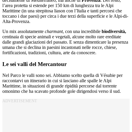
decisamente di Mediterraneo, ma anche di
Provenza
. Del resto,
l’area protetta si estende per 150 km di lunghezza tra le Alpi
Marittime (in una strepitosa liason con l’Italia e tanti percorsi che
toccano i due paesi) per circa i due terzi della superficie e le Alpi-di-
Alta-Provenza.
Un mix assolutamente
charmant
, con una incredibile
biodiversità,
centinaia di specie animali e vegetali, alcune molto rare ereditate
dalle grandi glaciazioni del passato. E senza dimenticare la presenza
umana che si declina in paesini incastonati nelle rocce, chiese,
fortificazioni, tradizioni, cultura, arte da conoscere.
Le sei valli del Mercantour
Nel Parco le valli sono sei. Abbiamo scelto quella di Vésubie per
raccontarvi un itinerario in cui si lasciano alle spalle le Alpi
Marittime, in situazioni di grande ripidità percorse dal torrente
omonimo che ha scavato profonde gole dirigendosi verso il sud.