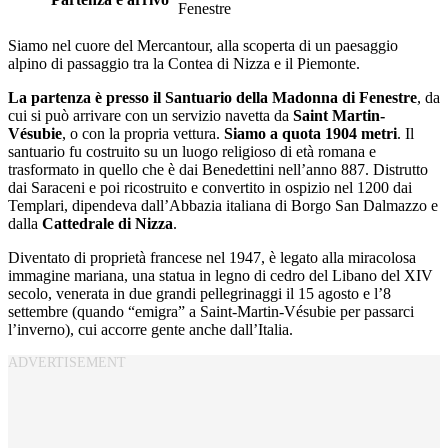
Fenestre
Siamo nel cuore del Mercantour, alla scoperta di un paesaggio
alpino di passaggio tra la Contea di Nizza e il Piemonte.
La partenza è presso il Santuario della Madonna di Fenestre
, da
cui si può arrivare con un servizio navetta da
Saint Martin-
Vésubie
, o con la propria vettura.
Siamo a quota 1904 metri
. Il
santuario fu costruito su un luogo religioso di età romana e
trasformato in quello che è dai Benedettini nell’anno 887. Distrutto
dai Saraceni e poi ricostruito e convertito in ospizio nel 1200 dai
Templari, dipendeva dall’Abbazia italiana di Borgo San Dalmazzo e
dalla
Cattedrale di Nizza
.
Diventato di proprietà francese nel 1947, è legato alla miracolosa
immagine mariana, una statua in legno di cedro del Libano del XIV
secolo, venerata in due grandi pellegrinaggi il 15 agosto e l’8
settembre (quando “emigra” a Saint-Martin-Vésubie per passarci
l’inverno), cui accorre gente anche dall’Italia.