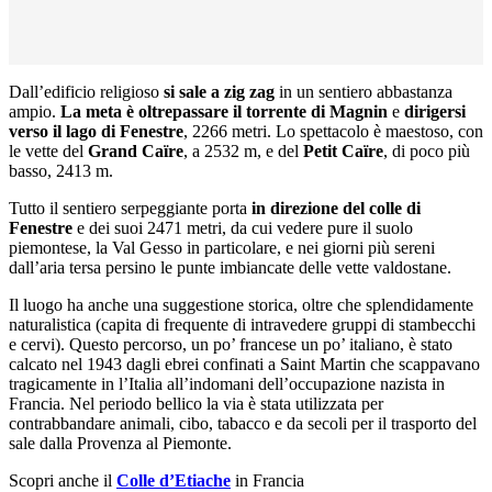
Dall’edificio religioso
si sale a zig zag
in un sentiero abbastanza
ampio.
La meta è oltrepassare il torrente di Magnin
e
dirigersi
verso il lago di Fenestre
, 2266 metri. Lo spettacolo è maestoso, con
le vette del
Grand Caïre
, a 2532 m, e del
Petit Caïre
, di poco più
basso, 2413 m.
Tutto il sentiero serpeggiante porta
in direzione del colle di
Fenestre
e dei suoi 2471 metri, da cui vedere pure il suolo
piemontese, la Val Gesso in particolare, e nei giorni più sereni
dall’aria tersa persino le punte imbiancate delle vette valdostane.
Il luogo ha anche una suggestione storica, oltre che splendidamente
naturalistica (capita di frequente di intravedere gruppi di stambecchi
e cervi). Questo percorso, un po’ francese un po’ italiano, è stato
calcato nel 1943 dagli ebrei confinati a Saint Martin che scappavano
tragicamente in l’Italia all’indomani dell’occupazione nazista in
Francia. Nel periodo bellico la via è stata utilizzata per
contrabbandare animali, cibo, tabacco e da secoli per il trasporto del
sale dalla Provenza al Piemonte.
Scopri anche il
Colle d’Etiache
in Francia