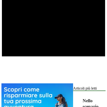
Articoli più letti
Nello
scenario