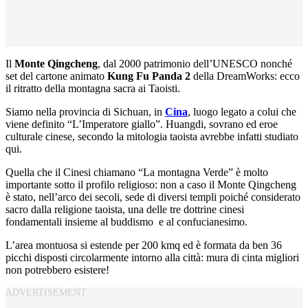
Il
Monte Qingcheng
, dal 2000 patrimonio dell’UNESCO nonché
set del cartone animato
Kung Fu Panda 2
della DreamWorks: ecco
il ritratto della montagna sacra ai Taoisti.
Siamo nella provincia di Sichuan, in
Cina
, luogo legato a colui che
viene definito “L’Imperatore giallo”. Huangdi, sovrano ed eroe
culturale cinese, secondo la mitologia taoista avrebbe infatti studiato
qui.
Quella che il Cinesi chiamano “La montagna Verde” è molto
importante sotto il profilo religioso: non a caso il Monte Qingcheng
è stato, nell’arco dei secoli, sede di diversi templi poiché considerato
sacro dalla religione taoista, una delle tre dottrine cinesi
fondamentali insieme al buddismo e al confucianesimo.
L’area montuosa si estende per 200 kmq ed è formata da ben 36
picchi disposti circolarmente intorno alla città: mura di cinta migliori
non potrebbero esistere!