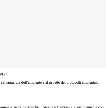
2017
“.
 salvaguardia dell’ambiente e al rispetto dei protocolli ambientali
è dominata, però, da Marche, Toscana e Campania, rispettivamente con