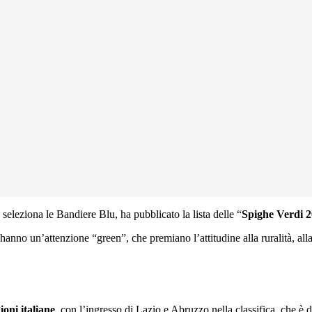
leziona le Bandiere Blu, ha pubblicato la lista delle “
Spighe Verdi 
hanno un’attenzione “green”, che premiano l’attitudine alla ruralità, alla
ioni italiane
, con l’ingresso di Lazio e Abruzzo nella classifica, che 