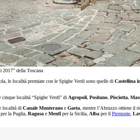
di 2017” della Toscana
la, le località premiate con le Spighe Verdi sono quelle di
Castellina i
 cinque località “Spighe Verdi” di
Agropoli
,
Positano
,
Pisciotta
,
Mas
e località di
Canale Monterano
e
Gaeta
, mentre l’Abruzzo ottiene il 
per la Puglia,
Ragusa
e
Menfi
per la Sicilia,
Alba
per il
Piemonte
,
La