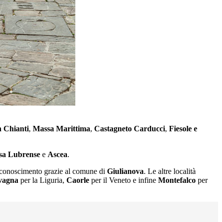
n Chianti
,
Massa Marittima
,
Castagneto Carducci
,
Fiesole e
sa Lubrense
e
Ascea
.
riconoscimento grazie al comune di
Giulianova
. Le altre località
vagna
per la Liguria,
Caorle
per il Veneto e infine
Montefalco
per