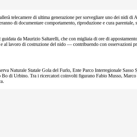
allerà telecamere di ultima generazione per sorvegliare uno dei nidi di 
ranno di documentare comportamento, riproduzione e cura parentale, sensi
uidata da Maurizio Saltarelli, che con migliaia di ore di appostamento e a
o e al lavoro di costruzione del nido — contribuendo con osservazioni pr
iserva Naturale Statale Gola del Furlo, Ente Parco Interregionale Sass
rlo Bo di Urbino. Tra i ricercatori coinvolti figurano Fabio Musso, Mar
ca.