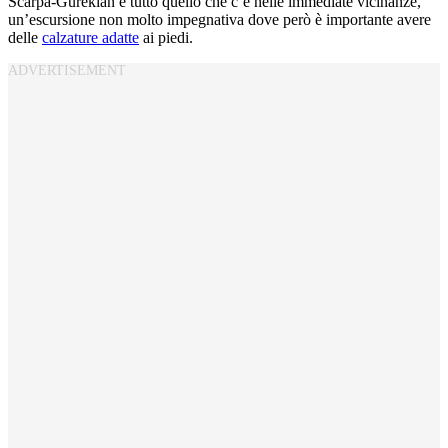
Scarpa-Gurekian e tutto quello che c’è nelle immediate vicinanze,
un’escursione non molto impegnativa dove però è importante avere
delle
calzature adatte
ai piedi.