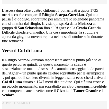
L’ascesa dura oltre quattro chilometri, poi arrivati a quota 1735
metri ecco che compare il
Rifugio Scarpa-Gurekian
. Qui una
pausa è d’obbligo, soprattutto per ammirare lo splendido panorama
che si ammira dal rifugio: la vista qui spazia dalla
Moiazza
al
gruppo di
San Sebastiano
fino all’
Agner
e alla
Croda Granda
.
Difficile chiedere di meglio. Una cosa importante: la struttura è
aperta da giugno a novembre, ma nel mese di ottobre solo durante il
fine settimana.
Verso il Col di Luna
Il Rifugio Scarpa-Gurekian rappresenta anche il punto più alto di
questo percorso quindi, da questo momento, la strada è
sostanzialmente tutta in discesa. Si cammina costeggiando le pareti
dell’Agner – un punto questo celebre soprattutto per le arrampicate
-, poi quando il sentiero diventa in leggera salita ecco che si arriva al
Col di Luna
situato a 1747 metri di altitudine. Qui c’è una croce e
un piccolo monumento, ma soprattutto un altro panorama incredibile
che comprende anche vette come il
Civetta
, il
Tamer Grande
e la
Schiara
.