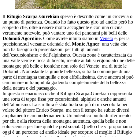
Il
Rifugio Scarpa-Gurekian
spesso è descritto come un crocevia o
un punto di partenza. Quando ho fatto questo giro ad anello però ho
scoperto che, oltre a essere molto accogliente e con una cucina
veramente notevole, può vantare uno dei panorami più belli delle
Dolomiti Agordine
. Come avrete intuito siamo in
Veneto
e, per la
precisione,sul versante orientale del
Monte Agner
, una vetta che
non ha bisogno di presentazioni per tutti gli amanti
dell’escursionismo e dell’alpinismo. Questa zona è caratterizzata da
una valle verde e ricca di boschi, mentre ai lati si ergono alcune delle
montagne più belle e iconiche non solo del Veneto, ma di tutte le
Dolomiti. Nonostante la grande bellezza, si tratta comunque di una
parte di montagna tranquilla e non affollatissima, dove ancora si può
camminare in tranquillità godendo completamente della bellezza
della natura e del paesaggio.
In questo scenario ecco che il Rifugio Scarpa-Gurekian rappresenta
una sorta di tappa fissa per escursionisti, alpinisti e anche amanti
dell’alpinismo. La struttura è stata tirata su più di un secolo fa per
volere del pittore Enrico Scarpa, ma con il tempo ha subito diversi
ampliamenti e ammodernamenti. Un autentico punto di riferimento
per chi è alla ricerca della montagna autentica, quella bella e non
solo scenica per fare qualche post social. Quello che vi proponiamo
oggi è un percorso ad anello ideale per scoprire al meglio il Rifugio