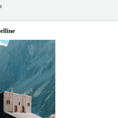
en
elline