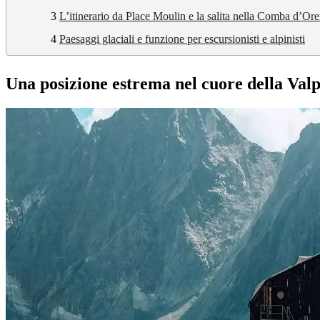
3
L’itinerario da Place Moulin e la salita nella Comba d’Or
4
Paesaggi glaciali e funzione per escursionisti e alpinisti
Una posizione estrema nel cuore della Valp