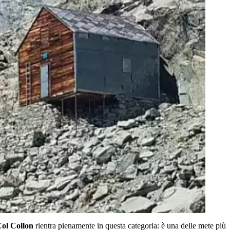
Col Collon
rientra pienamente in questa categoria: è una delle mete più