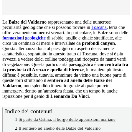
La
Balze del Valdarno
rappresentano una delle numerose
peculiarità geologiche che si possono trovare in
Toscana
, terra che
offre veramente numerosi scenari. In particolare, le Balze sono delle
formazioni geologiche
di sabbie, argille e ghiaie stratificate, alte
circa un centinaio di metri e intervallate da
profondi canyon
.
Questa alternanza dona al paesaggio un aspetto decisamente
caratteristico, soprattutto in questo tratto di Toscana, dove si è più
avvezzi a vedere dolci colline tondeggianti ricoperte da manti verdi
di vegetazione. Questa particolarità paesaggistica è
concentrata tra
la provincia di Arezzo e quella di Firenze
, in maniera piuttosto
diffusa; è possibile, tuttavia, ammirare da vicino una buona parte di
queste torri sfruttando il
sentiero ad anello delle Balze del
Valdarno
, uno splendido itinerario grazie al quale potrete
immergervi dentro un’atmosfera fatata, che un tempo fu anche
ispirazione per il genio di
Leonardo Da Vinci
.
Indice dei contenuti
1
Si parte da Ostina, il borgo delle apparizioni mariane
2
Il sentiero ad anello delle Balze del Valdarno