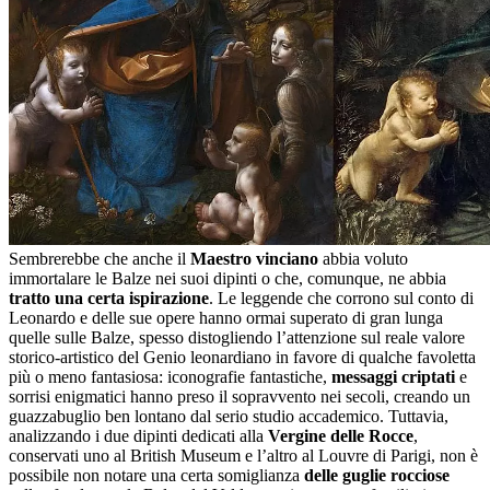
Sembrerebbe che anche il
Maestro vinciano
abbia voluto
immortalare le Balze nei suoi dipinti o che, comunque, ne abbia
tratto una certa ispirazione
. Le leggende che corrono sul conto di
Leonardo e delle sue opere hanno ormai superato di gran lunga
quelle sulle Balze, spesso distogliendo l’attenzione sul reale valore
storico-artistico del Genio leonardiano in favore di qualche favoletta
più o meno fantasiosa: iconografie fantastiche,
messaggi criptati
e
sorrisi enigmatici hanno preso il sopravvento nei secoli, creando un
guazzabuglio ben lontano dal serio studio accademico. Tuttavia,
analizzando i due dipinti dedicati alla
Vergine delle Rocce
,
conservati uno al British Museum e l’altro al Louvre di Parigi, non è
possibile non notare una certa somiglianza
delle guglie rocciose