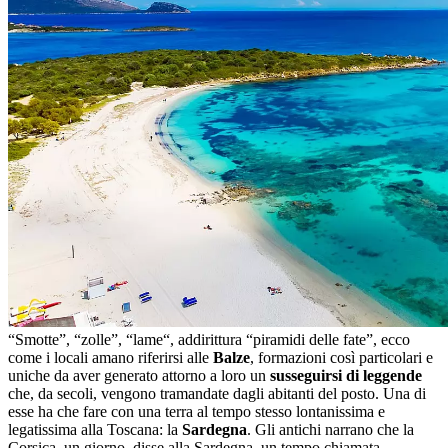
“Smotte”, “zolle”, “lame“, addirittura “piramidi delle fate”, ecco
come i locali amano riferirsi alle
Balze
, formazioni così particolari e
uniche da aver generato attorno a loro un
susseguirsi di leggende
che, da secoli, vengono tramandate dagli abitanti del posto. Una di
esse ha che fare con una terra al tempo stesso lontanissima e
legatissima alla Toscana: la
Sardegna
. Gli antichi narrano che la
Corsica, un giorno, disse alla Sardegna, un tempo chiamata