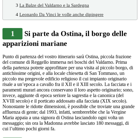
3
La Balze del Valdarno e la Sardegna
4
Leonardo Da Vinci le volle anche dipingere
1
Si parte da Ostina, il borgo delle
apparizioni mariane
Punto di partenza del vostro itinerario sarà Ostina, piccola frazione
del comune di Reggello immersa nei boschi del Valdarno. Prima
della partenza potrete approfittare per una visita al piccolo borgo, di
antichissime origini, e alla locale chiesetta di San Tommaso, un
piccolo ma pregevole edificio religioso il cui impianto originario
risale a un’epoca a cavallo fra il XII e il XIII secolo. La facciata e i
paramenti murari ancora conservano il loro aspetto originario; sono,
invece, aggiunte di epoca seriore la sagrestia e la canonica (del
XVIII secolo) e il porticato addossato alla facciata (XIX secolo).
Nonostante le ridotte dimensioni, è possibile che troviate una grande
affluenza di gente; dal 1993, infatti, sembrerebbe che la Vergine
Maria appaia a una signora di Ostina lasciandolo ogni volta un
messaggio; sin ora la Madonna avrebbe lasciato 180 messaggi, di
cui l’ultimo pochi giorni fa.