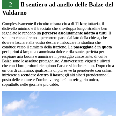
2
Il sentiero ad anello delle Balze del
Valdarno
Complessivamente il circuito misura circa di
11 km
; tuttavia, il
dislivello minimo e il tracciato che si sviluppa lungo stradine ben
segnalate lo rendono un
percorso assolutamente adatto a tutti
. Il
sentiero che andremo a percorrere parte dal lato della chiesa, che
dovrete lasciare alla vostra destra e imboccare la stradina che
conduce verso il cimitero della frazione. La
passeggiata è in quota
per i primi 4 km; una camminata dolce e rilassante, perfetta per
respirare aria buona e ammirare il paesaggio circostante, di cui le
Balze sono le assolute protagoniste. Attraverserete vigneti e uliveti
che con i loro profumi riempiono l’aria e vi inebrieranno. Dopo circa
un’ora di cammino, qualcosina di più se ve la prenderete con calma,
inizierete a
scendere dentro il bosco
; gli alti alberi prenderanno il
posto delle colture e l’ombra vi regalerà un refrigerio unico,
soprattutto nelle giornate più calde.