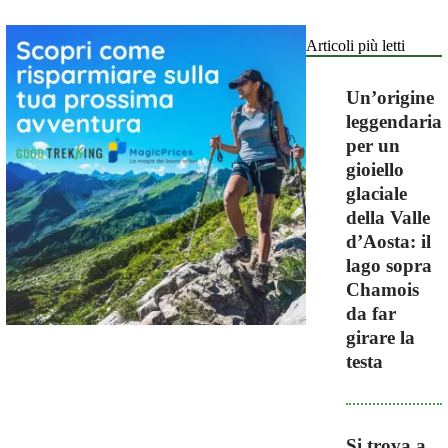
Articoli più letti
Un’origine
leggendaria
per un
gioiello
glaciale
della Valle
d’Aosta: il
lago sopra
Chamois
da far
girare la
testa
Si trova a