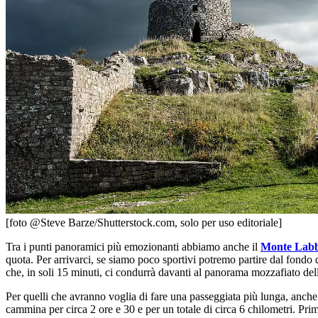
[foto @Steve Barze/Shutterstock.com, solo per uso editoriale]
Tra i punti panoramici più emozionanti abbiamo anche il
Monte Lab
quota. Per arrivarci, se siamo poco sportivi potremo partire dal fondo
che, in soli 15 minuti, ci condurrà davanti al panorama mozzafiato del
Per quelli che avranno voglia di fare una passeggiata più lunga, anche
cammina per circa 2 ore e 30 e per un totale di circa 6 chilometri. Prim