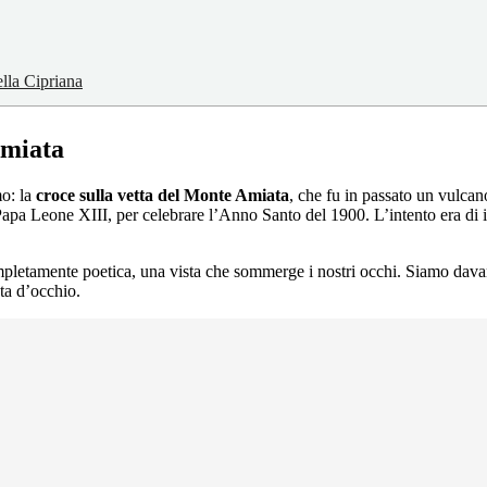
ella Cipriana
Amiata
mo: la
croce sulla vetta del
Monte Amiata
, che fu in passato un vulcan
Papa Leone XIII, per celebrare l’Anno Santo del 1900. L’intento era di i
pletamente poetica, una vista che sommerge i nostri occhi. Siamo davan
ta d’occhio.