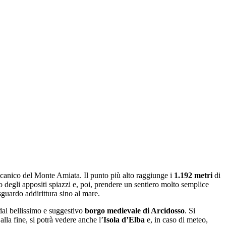
ulcanico del Monte Amiata. Il punto più alto raggiunge i
1.192 metri
di
 degli appositi spiazzi e, poi, prendere un sentiero molto semplice
guardo addirittura sino al mare.
 dal bellissimo e suggestivo
borgo medievale di Arcidosso
. Si
lla fine, si potrà vedere anche l’
I
sola d’Elba
e, in caso di meteo,