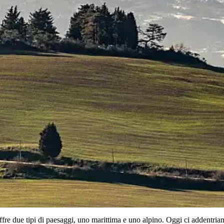
offre due tipi di paesaggi, uno marittima e uno alpino. Oggi ci addentri