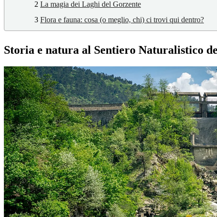
2
La magia dei Laghi del Gorzente
3
Flora e fauna: cosa (o meglio, chi) ci trovi qui dentro?
Storia e natura al Sentiero Naturalistico d