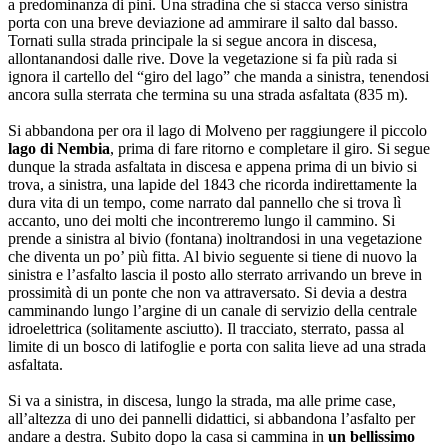
a predominanza di pini. Una stradina che si stacca verso sinistra
porta con una breve deviazione ad ammirare il salto dal basso.
Tornati sulla strada principale la si segue ancora in discesa,
allontanandosi dalle rive. Dove la vegetazione si fa più rada si
ignora il cartello del “giro del lago” che manda a sinistra, tenendosi
ancora sulla sterrata che termina su una strada asfaltata (835 m).
Si abbandona per ora il lago di Molveno per raggiungere
il
piccolo
lago di Nembia
, prima di fare ritorno e completare il giro. Si segue
dunque la strada asfaltata in discesa e appena prima di un bivio si
trova, a sinistra, una lapide del 1843 che ricorda indirettamente la
dura vita di un tempo, come narrato dal pannello che si trova lì
accanto, uno dei molti che incontreremo lungo il cammino. Si
prende a sinistra al bivio (fontana) inoltrandosi in una vegetazione
che diventa un po’ più fitta. Al bivio seguente si tiene di nuovo la
sinistra e l’asfalto lascia il posto allo sterrato arrivando un breve in
prossimità di un ponte che non va attraversato. Si devia a destra
camminando lungo l’argine di un canale di servizio della centrale
idroelettrica (solitamente asciutto). Il tracciato, sterrato, passa al
limite di un bosco di latifoglie e porta con salita lieve ad una strada
asfaltata.
Si va a sinistra, in discesa, lungo la strada, ma alle prime case,
all’altezza di uno dei pannelli didattici, si abbandona l’asfalto per
andare a destra. Subito dopo la casa si cammina in
un bellissimo