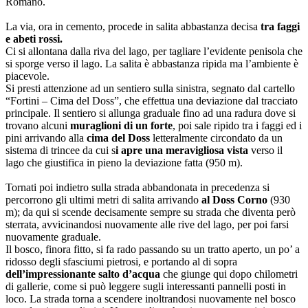
Romano.
La via, ora in cemento, procede in salita abbastanza decisa
tra faggi
e abeti rossi.
Ci si allontana dalla riva del lago, per tagliare l’evidente penisola che
si sporge verso il lago. La salita è abbastanza ripida ma l’ambiente è
piacevole.
Si presti attenzione ad un sentiero sulla sinistra, segnato dal cartello
“Fortini – Cima del Doss”, che effettua una deviazione dal tracciato
principale. Il sentiero si allunga graduale fino ad una radura dove si
trovano alcuni
muraglioni di un forte
, poi sale ripido tra i faggi ed i
pini arrivando alla
cima del Doss
letteralmente circondato da un
sistema di trincee da cui s
i apre una meravigliosa vista
verso il
lago che giustifica in pieno la deviazione fatta (950 m).
Tornati poi indietro sulla strada abbandonata in precedenza si
percorrono gli ultimi metri di salita arrivando
al Doss Corno
(930
m); da qui si scende decisamente sempre su strada che diventa però
sterrata, avvicinandosi nuovamente alle rive del lago, per poi farsi
nuovamente graduale.
Il bosco, finora fitto, si fa rado passando su un tratto aperto, un po’ a
ridosso degli sfasciumi pietrosi, e portando al di sopra
dell’impressionante salto d’acqua
che giunge qui dopo chilometri
di gallerie, come si può leggere sugli interessanti pannelli posti in
loco. La strada torna a scendere inoltrandosi nuovamente nel bosco