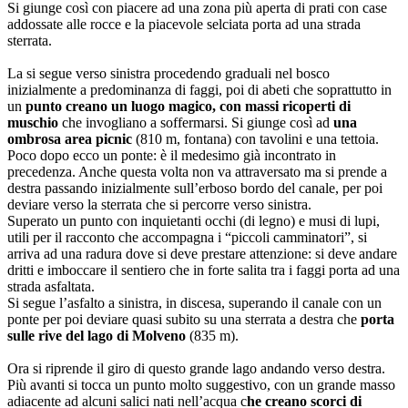
Si giunge così con piacere ad una zona più aperta di prati con case
addossate alle rocce e la piacevole selciata porta ad una strada
sterrata.
La si segue verso sinistra procedendo graduali nel bosco
inizialmente a predominanza di faggi, poi di abeti che soprattutto in
un
punto creano un luogo magico, con massi ricoperti di
muschio
che invogliano a soffermarsi. Si giunge così ad
una
ombrosa area picnic
(810 m, fontana) con tavolini e una tettoia.
Poco dopo ecco un ponte: è il medesimo già incontrato in
precedenza. Anche questa volta non va attraversato ma si prende a
destra passando inizialmente sull’erboso bordo del canale, per poi
deviare verso la sterrata che si percorre verso sinistra.
Superato un punto con inquietanti occhi (di legno) e musi di lupi,
utili per il racconto che accompagna i “piccoli camminatori”, si
arriva ad una radura dove si deve prestare attenzione: si deve andare
dritti e imboccare il sentiero che in forte salita tra i faggi porta ad una
strada asfaltata.
Si segue l’asfalto a sinistra, in discesa, superando il canale con un
ponte per poi deviare quasi subito su una sterrata a destra che
porta
sulle rive del lago di Molveno
(835 m).
Ora si riprende il giro di questo grande lago andando verso destra.
Più avanti si tocca un punto molto suggestivo, con un grande masso
adiacente ad alcuni salici nati nell’acqua c
he creano scorci di