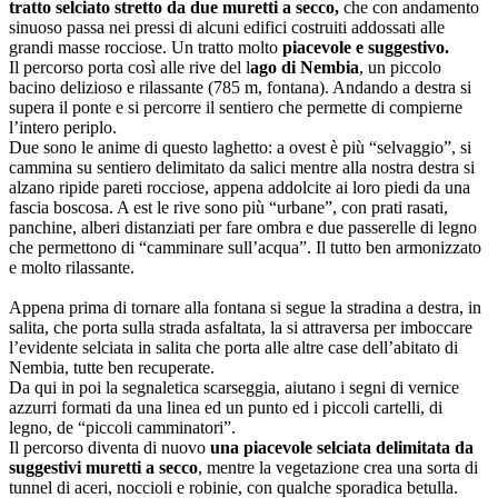
tratto selciato stretto da due muretti a secco,
che con andamento
sinuoso passa nei pressi di alcuni edifici costruiti addossati alle
grandi masse rocciose. Un tratto molto
piacevole e suggestivo.
Il percorso porta così alle rive del l
ago di Nembia
, un piccolo
bacino delizioso e rilassante (785 m, fontana). Andando a destra si
supera il ponte e si percorre il sentiero che permette di compierne
l’intero periplo.
Due sono le anime di questo laghetto: a ovest è più “selvaggio”, si
cammina su sentiero delimitato da salici mentre alla nostra destra si
alzano ripide pareti rocciose, appena addolcite ai loro piedi da una
fascia boscosa. A est le rive sono più “urbane”, con prati rasati,
panchine, alberi distanziati per fare ombra e due passerelle di legno
che permettono di “camminare sull’acqua”. Il tutto ben armonizzato
e molto rilassante.
Appena prima di tornare alla fontana si segue la stradina a destra, in
salita, che porta sulla strada asfaltata, la si attraversa per imboccare
l’evidente selciata in salita che porta alle altre case dell’abitato di
Nembia, tutte ben recuperate.
Da qui in poi la segnaletica scarseggia, aiutano i segni di vernice
azzurri formati da una linea ed un punto ed i piccoli cartelli, di
legno, de “piccoli camminatori”.
Il percorso diventa di nuovo
una piacevole selciata delimitata da
suggestivi muretti a secco
, mentre la vegetazione crea una sorta di
tunnel di aceri, noccioli e robinie, con qualche sporadica betulla.