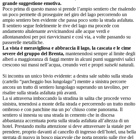
grande suggestione emotiva.
Poco prima di questo masso si prende l’ampio sentiero che risalendo
un poco permette di proseguire nel giro del lago percorrendo un
ampio sentiero ben evidente che passa poco sotto la strada asfaltata.
Il sentiero segue fedelmente le rive del lago ma procede con
andamento altalenante avvicinandosi alle acque verdi e
allontanandosi per poi riavvicinarsi e così via, a volte passando su
passerelle metalliche.
La vista è meravigliosa e abbraccia il lago, la cascata e le cime
severe del gruppo del Brenta,
mantenendosi sempre al limite degli
alberi a maggioranza di faggi mentre in alcuni punti suggestivi salici
crescono sui massi nell’acqua, creando veri e propri
suiseki
naturali.
Si incontra un unico bivio evidente: a destra sale subito sulla strada
(cartello “parcheggio bus lungolago”) mentre a sinistra percorre
ancora un tratto di sentiero lungolago superando un tavolino, per
risalire sulla strada asfaltata più avanti.
La si attraversa imboccando la stradina in salita che procede verso
sinistra, tenendosi a monte della strada e percorrendo un tratto molto
ombroso e con panchine ma un po’ chiuso come panorama. Il
sentiero si innesta su una strada in cemento che in discesa
abbastanza accentuata porta sulla strada asfaltata all’altezza di un
hotel. Prestando molta attenzione si deve attraversare la statale per
prendere, proprio davanti al cancello di ingresso dell’hotel, una bella
sterrata di nuovo in bosco piacevole che porta proprio sulle rive del