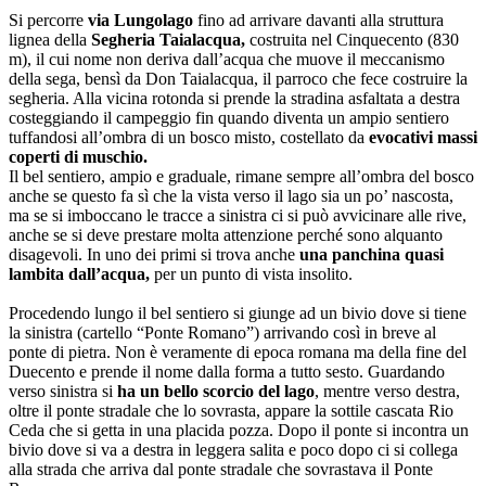
Si percorre
via Lungolago
fino ad arrivare davanti alla struttura
lignea della
Segheria Taialacqua,
costruita nel Cinquecento (830
m), il cui nome non deriva dall’acqua che muove il meccanismo
della sega, bensì da Don Taialacqua, il parroco che fece costruire la
segheria. Alla vicina rotonda si prende la stradina asfaltata a destra
costeggiando il campeggio fin quando diventa un ampio sentiero
tuffandosi all’ombra di un bosco misto, costellato da
evocativi massi
coperti di muschio.
Il bel sentiero, ampio e graduale, rimane sempre all’ombra del bosco
anche se questo fa sì che la vista verso il lago sia un po’ nascosta,
ma se si imboccano le tracce a sinistra ci si può avvicinare alle rive,
anche se si deve prestare molta attenzione perché sono alquanto
disagevoli. In uno dei primi si trova anche
una panchina quasi
lambita dall’acqua,
per un punto di vista insolito.
Procedendo lungo il bel sentiero si giunge ad un bivio dove si tiene
la sinistra (cartello “Ponte Romano”) arrivando così in breve al
ponte di pietra. Non è veramente di epoca romana ma della fine del
Duecento e prende il nome dalla forma a tutto sesto. Guardando
verso sinistra si
ha un bello scorcio del lago
, mentre verso destra,
oltre il ponte stradale che lo sovrasta, appare la sottile cascata Rio
Ceda che si getta in una placida pozza. Dopo il ponte si incontra un
bivio dove si va a destra in leggera salita e poco dopo ci si collega
alla strada che arriva dal ponte stradale che sovrastava il Ponte