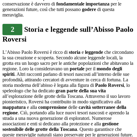
conservazione è davvero di
fondamentale importanza
per le
generazioni future, così che tutti possano
godere
di questa
meraviglia.
2
Storia e leggende sull’Abisso Paolo
Roversi
L’Abisso Paolo Roversi è ricco di
storia
e
leggende
che circondano
la sua creazione e scoperta. Secondo alcune leggende locali, la
grotta era un luogo sacro per le antiche popolazioni che abitavano la
regione. Loro la consideravano un
portale
per il
mondo degli
spiriti
. Altri racconti parlano di tesori nascosti all’interno delle sue
profondità, attirando cercatori di avventure in cerca di fortuna. La
storia moderna dell’abisso è legata alla figura di
Paolo Roversi
, lo
speleologo che ha dedicato
gran parte della sua vita
all’esplorazione delle grotte della Toscana. Attraverso il suo lavoro
pionieristico, Roversi ha contribuito in modo significativo alla
mappatura
e alla
comprensione
delle
cavità sotterranee della
regione
. Ciò, portando alla luce nuovi tesori nascosti e aprendo la
strada a una nuova generazione di esploratori. Numerose
associazioni e enti si dedicano alla protezione e alla
gestione
sostenibile delle grotte della Toscana
. Questo garantisce che
queste meraviglie naturali siano preservate per le generazioni future.