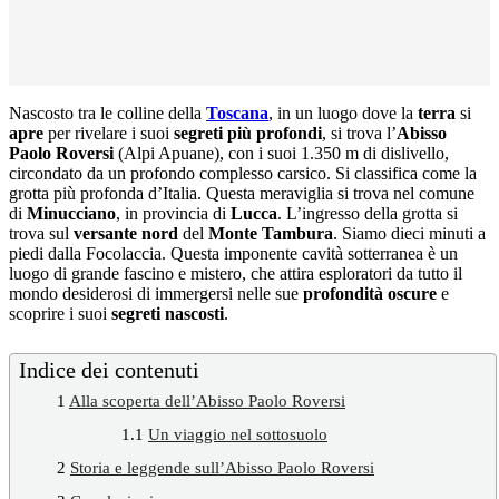
Nascosto tra le colline della
Toscana
, in un luogo dove la
terra
si
apre
per rivelare i suoi
segreti più profondi
, si trova l’
Abisso
Paolo Roversi
(Alpi Apuane), con i suoi 1.350 m di dislivello,
circondato da un profondo complesso carsico. Si classifica come la
grotta più profonda d’Italia. Questa meraviglia si trova nel comune
di
Minucciano
, in provincia di
Lucca
. L’ingresso della grotta si
trova sul
versante nord
del
Monte Tambura
. Siamo dieci minuti a
piedi dalla Focolaccia. Questa imponente cavità sotterranea è un
luogo di grande fascino e mistero, che attira esploratori da tutto il
mondo desiderosi di immergersi nelle sue
profondità
oscure
e
scoprire i suoi
segreti nascosti
.
Indice dei contenuti
1
Alla scoperta dell’Abisso Paolo Roversi
1.1
Un viaggio nel sottosuolo
2
Storia e leggende sull’Abisso Paolo Roversi