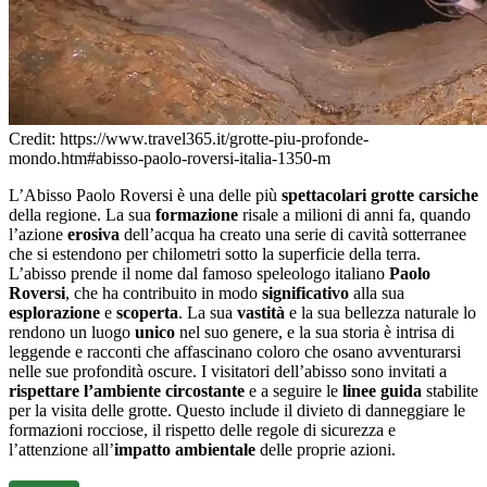
Credit: https://www.travel365.it/grotte-piu-profonde-
mondo.htm#abisso-paolo-roversi-italia-1350-m
L’Abisso Paolo Roversi è una delle più
spettacolari
grotte carsiche
della regione. La sua
formazione
risale a milioni di anni fa, quando
l’azione
erosiva
dell’acqua ha creato una serie di cavità sotterranee
che si estendono per chilometri sotto la superficie della terra.
L’abisso prende il nome dal famoso speleologo italiano
Paolo
Roversi
, che ha contribuito in modo
significativo
alla sua
esplorazione
e
scoperta
. La sua
vastità
e la sua bellezza naturale lo
rendono un luogo
unico
nel suo genere, e la sua storia è intrisa di
leggende e racconti che affascinano coloro che osano avventurarsi
nelle sue profondità oscure. I visitatori dell’abisso sono invitati a
rispettare l’ambiente circostante
e a seguire le
linee guida
stabilite
per la visita delle grotte. Questo include il divieto di danneggiare le
formazioni rocciose, il rispetto delle regole di sicurezza e
l’attenzione all’
impatto ambientale
delle proprie azioni.