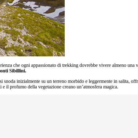
perienza che ogni appassionato di trekking dovrebbe vivere almeno una v
nti Sibillini.
o si snoda inizialmente su un terreno morbido e leggermente in salita, off
elli e il profumo della vegetazione creano un’atmosfera magica.