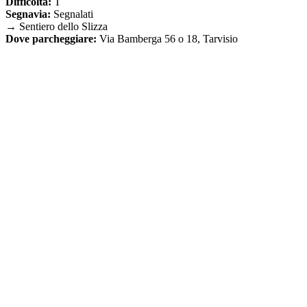
Difficoltà:
T
Segnavia:
Segnalati
→ Sentiero dello Slizza
Dove parcheggiare:
Via Bamberga 56 o 18, Tarvisio